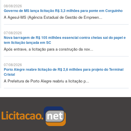
08/08/2026
Governo de MS lança licitação R$ 3,3 milhões para ponte em Corguinho
A Agesul-MS (Agência Estadual de Gestão de Empreen...
07/08/2026
Nova barragem de R$ 105 milhões essencial contra cheias sai do papel e
tem licitação lançada em SC
Após entrave, a licitação para a construção da nov...
07/08/2026
Porto Alegre reabre licitação de R$ 2,6 milhões para projeto do Terminal
Cristal
A Prefeitura de Porto Alegre reabriu a licitação p...