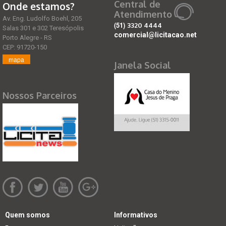
Central de
Onde estamos?
Atendimento
Av. Eng. Ludolfo Boehl, 205
(51)
3320 4444
Salas 301 e 302 Teresópolis
comercial@licitacao.net
Porto Alegre - RS
CEP: 91720-150
mapa
Janela Social
Nossos Parceiros
Quem somos
Informativos