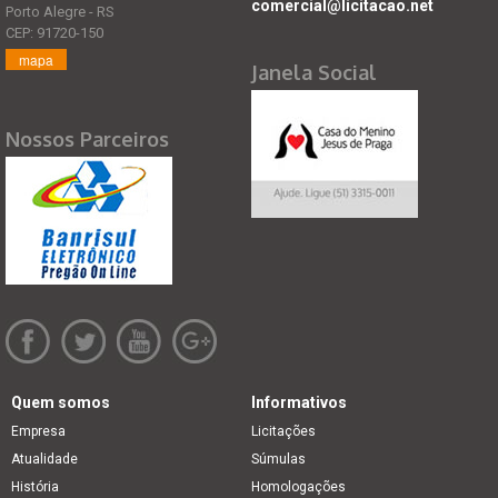
comercial@licitacao.net
Porto Alegre - RS
CEP: 91720-150
mapa
Janela Social
Nossos Parceiros
Quem somos
Informativos
Empresa
Licitações
Atualidade
Súmulas
História
Homologações