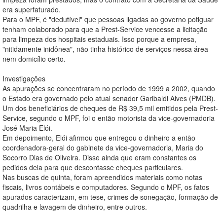
era superfaturado.
Para o MPF, é "dedutível" que pessoas ligadas ao governo potiguar
tenham colaborado para que a Prest-Service vencesse a licitação
para limpeza dos hospitais estaduais. Isso porque a empresa,
"nitidamente inidônea", não tinha histórico de serviços nessa área
nem domicílio certo.
Investigações
As apurações se concentraram no período de 1999 a 2002, quando
o Estado era governado pelo atual senador Garibaldi Alves (PMDB).
Um dos beneficiários de cheques de R$ 39,5 mil emitidos pela Prest-
Service, segundo o MPF, foi o então motorista da vice-governadoria
José Maria Elói.
Em depoimento, Elói afirmou que entregou o dinheiro a então
coordenadora-geral do gabinete da vice-governadoria, Maria do
Socorro Dias de Oliveira. Disse ainda que eram constantes os
pedidos dela para que descontasse cheques particulares.
Nas buscas de quinta, foram apreendidos materiais como notas
fiscais, livros contábeis e computadores. Segundo o MPF, os fatos
apurados caracterizam, em tese, crimes de sonegação, formação de
quadrilha e lavagem de dinheiro, entre outros.