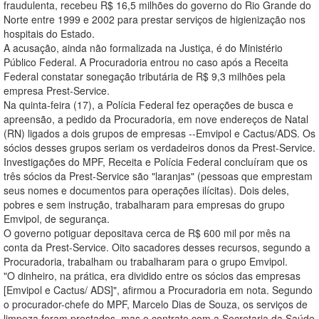
fraudulenta, recebeu R$ 16,5 milhões do governo do Rio Grande do
Norte entre 1999 e 2002 para prestar serviços de higienização nos
hospitais do Estado.
A acusação, ainda não formalizada na Justiça, é do Ministério
Público Federal. A Procuradoria entrou no caso após a Receita
Federal constatar sonegação tributária de R$ 9,3 milhões pela
empresa Prest-Service.
Na quinta-feira (17), a Polícia Federal fez operações de busca e
apreensão, a pedido da Procuradoria, em nove endereços de Natal
(RN) ligados a dois grupos de empresas --Emvipol e Cactus/ADS. Os
sócios desses grupos seriam os verdadeiros donos da Prest-Service.
Investigações do MPF, Receita e Polícia Federal concluíram que os
três sócios da Prest-Service são "laranjas" (pessoas que emprestam
seus nomes e documentos para operações ilícitas). Dois deles,
pobres e sem instrução, trabalharam para empresas do grupo
Emvipol, de segurança.
O governo potiguar depositava cerca de R$ 600 mil por mês na
conta da Prest-Service. Oito sacadores desses recursos, segundo a
Procuradoria, trabalham ou trabalharam para o grupo Emvipol.
"O dinheiro, na prática, era dividido entre os sócios das empresas
[Emvipol e Cactus/ ADS]", afirmou a Procuradoria em nota. Segundo
o procurador-chefe do MPF, Marcelo Dias de Souza, os serviços de
limpeza foram prestados, mas o contrato com a Secretaria da Saúde