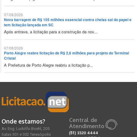
07/08/2026
Nova barragem de R$ 105 milhões essencial contra cheias sai do papel e
tem licitação lançada em SC
Após entrave, a licitação para a construção da nov...
07/08/2026
Porto Alegre reabre licitação de R$ 2,6 milhões para projeto do Terminal
Cristal
A Prefeitura de Porto Alegre reabriu a licitação p...
Central de
Onde estamos?
Atendimento
Av. Eng. Ludolfo Boehl, 205
(51)
3320 4444
Salas 301 e 302 Teresópolis