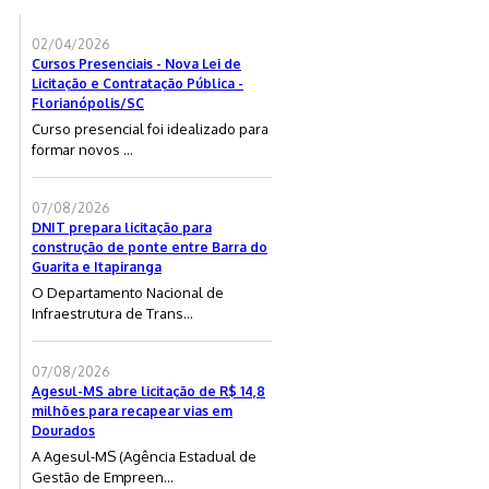
02/04/2026
Cursos Presenciais - Nova Lei de
Licitação e Contratação Pública -
Florianópolis/SC
Curso presencial foi idealizado para
formar novos ...
07/08/2026
DNIT prepara licitação para
construção de ponte entre Barra do
Guarita e Itapiranga
O Departamento Nacional de
Infraestrutura de Trans...
07/08/2026
Agesul-MS abre licitação de R$ 14,8
milhões para recapear vias em
Dourados
A Agesul-MS (Agência Estadual de
Gestão de Empreen...