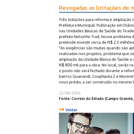
Revogadas as licitações de t
Três licitações para reforma e ampliaçã
Prefeitura Municipal. Publicação em Diári
nas Unidades Básicas de Saúde do Tirade
prefeito Nelsinho Trad, houve problema 
pretende investir cerca de R$ 2,5 milhõe
"As exigências são muitas quando são ap
realizadas nos projetos, problema que ser
ampliação da Unidade Básica de Saúde e 
R$ 800 mil para a obra. No local, serão r
o posto não será fechado durante a refor
bairros Guanandi, Coophavila 2 e Morenin
novo prédio, a ser construído no mesmo l
22/08/2006
Fonte: Correio do Estado (Campo Grande,
Voltar