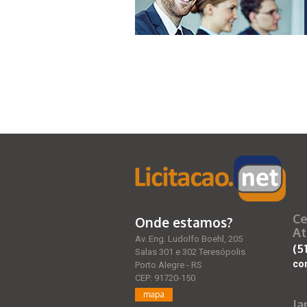
Ce
Onde estamos?
At
Av. Eng. Ludolfo Boehl, 205
(5
Salas 301 e 302 Teresópolis
co
Porto Alegre - RS
CEP: 91720-150
mapa
Ja