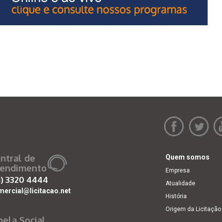
ntral de
Quem somos
endimento
Empresa
1)
3320 4444
Atualidade
mercial@licitacao.net
História
Origem da Licitação
nela Social