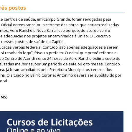
rês postos
o de centros de saúde, em Campo Grande, foram revogadas pela
o Oficial ontem cancelou o certame das obras que seriam realizadas
ntes, Aero Rancho e Nova Bahia. Isso porque, de acordo com o
de adequação nos projetos encaminhados à União. O Executivo
s nesses postos de saúde da Capital.
licadas verbas federais. Contudo, são apenas adequações a serem
á resolvido logo", frisou o prefeito. O edital que prevê reforma e
do Centro de Atendimento 24 horas do Aero Rancho estima custo de
ealizadas melhorias, por um período de sete ou oito meses. Contudo,
ma. Já foram ampliados pela Prefeitura Municipal os centros dos
ha. O situado no Bairro Coronel Antonino deverá ser substituído por
ocal.
 MS)