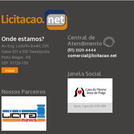
Central de
Onde estamos?
Atendimento
Av. Eng. Ludolfo Boehl, 205
(51)
3320 4444
Salas 301 e 302 Teresópolis
comercial@licitacao.net
Porto Alegre - RS
CEP: 91720-150
mapa
Janela Social
Nossos Parceiros