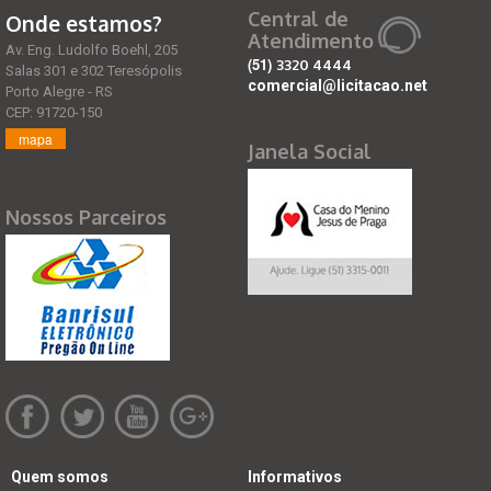
Central de
Onde estamos?
Atendimento
Av. Eng. Ludolfo Boehl, 205
(51)
3320 4444
Salas 301 e 302 Teresópolis
comercial@licitacao.net
Porto Alegre - RS
CEP: 91720-150
mapa
Janela Social
Nossos Parceiros
Quem somos
Informativos