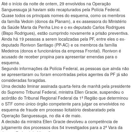
Até o início da noite de ontem, 29 envolvidos na Operação
Sanguessuga já haviam sido recapturados pela Polícia Federal.
Quase todos os principais nomes do esquema, como os membros
da família Vedoin (donos da Planam), a ex-assessora do Ministério
da Saúde Maria da Penha Lino e o ex-deputado Carlos Rodrigues
(Bispo Rodrigues), estão cumprindo novamente a prisão preventiva.
Ainda há 19 pessoas a serem localizadas pela PF, entre eles o ex-
deputado Ronivon Santiago (PP-AC) e os membros da família
Medeiros (donos e funcionários da empresa Frontal). Ronivon é
acusado de receber propina para apresentar emendas para o
esquema.
Segundo informações da Polícia Federal, as pessoas que ainda não
se apresentaram ou foram encontradas pelos agentes da PF já são
consideradas foragidas.
Uma decisão liminar assinada quarta-feira de manhã pela presidente
do Supremo Tribunal Federal, ministra Ellen Gracie, suspendeu o
acórdão do Tribunal Regional Federal da 1ª Região que determinou
o STF como único órgão competente para julgar os envolvidos no
esquema de fraude em processo licitatório desbaratado pela
Operação Sanguessuga, no dia 4 de maio.
A decisão da ministra Ellen Gracie devolveu a competência de
julgamento dos processos dos 54 investigados para a 2ª Vara da