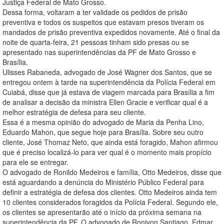
Justiça Federal de Mato Grosso.
Dessa forma, voltaram a ter validade os pedidos de prisão
preventiva e todos os suspeitos que estavam presos tiveram os
mandados de prisão preventiva expedidos novamente. Até o final da
noite de quarta-feira, 21 pessoas tinham sido presas ou se
apresentado nas superintendências da PF de Mato Grosso e
Brasília.
Ulisses Rabaneda, advogado de José Wagner dos Santos, que se
entregou ontem à tarde na superintendência da Polícia Federal em
Cuiabá, disse que já estava de viagem marcada para Brasília a fim
de analisar a decisão da ministra Ellen Gracie e verificar qual é a
melhor estratégia de defesa para seu cliente.
Essa é a mesma opinião do advogado de Maria da Penha Lino,
Eduardo Mahon, que segue hoje para Brasília. Sobre seu outro
cliente, José Thomaz Neto, que ainda está foragido, Mahon afirmou
que é preciso localizá-lo para ver qual é o momento mais propício
para ele se entregar.
O advogado de Ronildo Medeiros e família, Otto Medeiros, disse que
está aguardando a denúncia do Ministério Público Federal para
definir a estratégia de defesa dos clientes. Otto Medeiros ainda tem
10 clientes considerados foragidos da Polícia Federal. Segundo ele,
os clientes se apresentarão até o início da próxima semana na
superintendência da PF. O advogado de Ronivon Santiago, Edmar