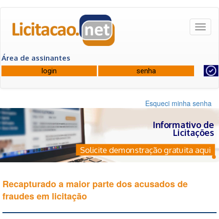
Toggl
naviga
Área de assinantes
Esqueci minha senha
Informativo de
Licitações
Solicite demonstração gratuita aqui
Recapturado a maior parte dos acusados de
fraudes em licitação