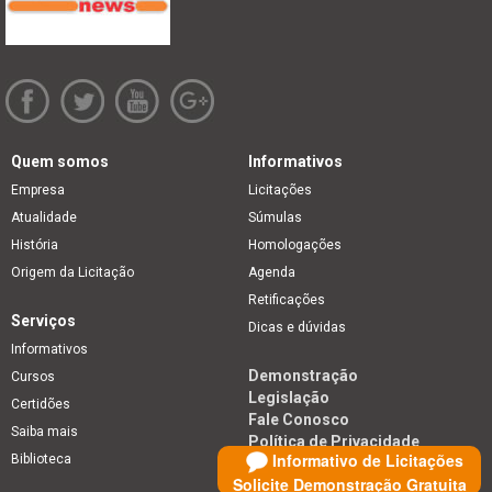
Quem somos
Informativos
Empresa
Licitações
Atualidade
Súmulas
História
Homologações
Origem da Licitação
Agenda
Retificações
Serviços
Dicas e dúvidas
Informativos
Demonstração
Cursos
Legislação
Certidões
Fale Conosco
Saiba mais
Política de Privacidade
Informativo de Licitações
Biblioteca
Solicite Demonstração Gratuita