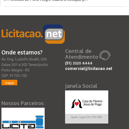
Central de
Onde estamos?
Atendimento
Av. Eng. Ludolfo Boehl, 205
(51)
3320 4444
Salas 301 e 302 Teresópolis
comercial@licitacao.net
Porto Alegre - RS
CEP: 91720-150
mapa
Janela Social
Nossos Parceiros