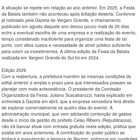
A situação se repete em relação ao ano anterior. Em 2025, a Festa
da Batata também não aconteceu após licitação deserta. Conforme
já noticiado pela Gazeta de Vargem Grande, o chamamento
publicado em agosto daquele ano deixou pouco mais de 20 dias
entre a eventual escolha de uma empresa e a realização do evento,
tempo considerado insuficiente para organizar uma festa de tal
porte, com altos custos e necessidade de atrair público suficiente
para cobrir os investimentos. A última edição da Festa da Batata
realizada em Vargem Grande do Sul foi em 2024.
Edição 2026
Com a reabertura, a prefeitura mantém as mesmas condições do
edital anterior e amplia o prazo para que interessados possam se
planejar com mais antecedência. O presidente da Comissão
Organizadora da Festa, Juliano Scacabarozzi, havia explicado em
entrevista à Gazeta em abril, que a empresa vencedora terá direito
de explorar comercialmente os quatro dias do evento. A
administração municipal, que vem adotando contenção de gastos
desde o início da gestão do prefeito Celso Ribeiro (Republicanos),
não irá bancar show com entrada gratuita nesta edição, prática que
existia em anos anteriores. A contribuição do poder público se
limitará à manutenção e limpeza do Recinto, entregue em condições