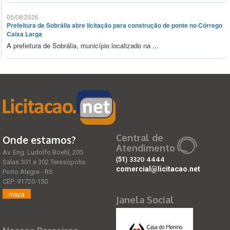
05/08/2026
Prefeitura de Sobrália abre licitação para construção de ponte no Córrego
Caixa Larga
A prefeitura de Sobrália, município localizado na ...
Central de
Onde estamos?
Atendimento
Av. Eng. Ludolfo Boehl, 205
(51)
3320 4444
Salas 301 e 302 Teresópolis
comercial@licitacao.net
Porto Alegre - RS
CEP: 91720-150
mapa
Janela Social