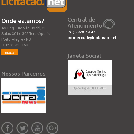
Central de
Onde estamos?
Atendimento
Av. Eng. Ludolfo Boehl, 205
(51)
3320 4444
Salas 301 e 302 Teresópolis
comercial@licitacao.net
Porto Alegre - RS
CEP: 91720-150
mapa
Janela Social
Nossos Parceiros