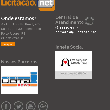
Central de
Onde estamos?
Atendimento
Av. Eng. Ludolfo Boehl, 205
(51)
3320 4444
Salas 301 e 302 Teresópolis
comercial@licitacao.net
Porto Alegre - RS
CEP: 91720-150
mapa
Janela Social
Nossos Parceiros