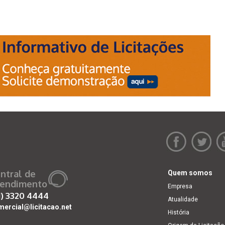
ntral de
Quem somos
endimento
Empresa
1)
3320 4444
Atualidade
mercial@licitacao.net
História