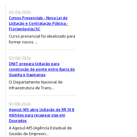
02/04/2026
Cursos Presenciais - Nova Lei de
Licitação e Contratação Pública -
Florianópolis/SC
Curso presencial foi idealizado para
formar novos ...
07/08/2026
DNIT prepara licitação para
construção de ponte entre Barra do
Guarita e Itapiranga
O Departamento Nacional de
Infraestrutura de Trans...
07/08/2026
Agesul-MS abre licitação de R$ 14,8
milhões para recapear vias em
Dourados
A Agesul-MS (Agência Estadual de
Gestão de Empreen...