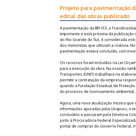
Projeto para pavimentação d
edital das obras publicado
A pavimentação da BR-153, a Transbrasili
importante e está próxima da publicação d
do Rio Grande do Sul, é considerada est
dos motoristas que utilizam a rodovia. No 
pavimentação estava concluído, com inve
Os recursos foram incluídos na Lei Orçam
para a execução da obra. Na ocasião, tam
Transportes (DNIT) trabalhava na elabor
permitir a contratação da empresa respo
quando a Fundação Estadual de Proteção 
do processo de licenciamento ambiental, 
Agora, uma nova atualização mostra que 
informações apuradas pela Uirapuru, o t
concluídos e passaram pela Diretoria Col
junto à Procuradoria Federal Especializad
portal de compras do Governo Federal, ma