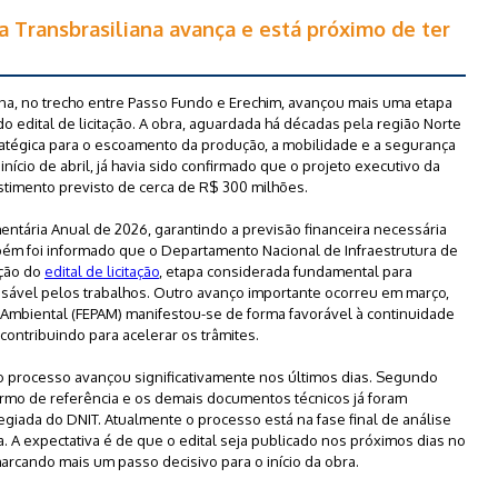
a Transbrasiliana avança e está próximo de ter
ana, no trecho entre Passo Fundo e Erechim, avançou mais uma etapa
o edital de licitação. A obra, aguardada há décadas pela região Norte
ratégica para o escoamento da produção, a mobilidade e a segurança
início de abril, já havia sido confirmado que o projeto executivo da
stimento previsto de cerca de R$ 300 milhões.
entária Anual de 2026, garantindo a previsão financeira necessária
bém foi informado que o Departamento Nacional de Infraestrutura de
ação do
edital de licitação
, etapa considerada fundamental para
nsável pelos trabalhos. Outro avanço importante ocorreu em março,
Ambiental (FEPAM) manifestou-se de forma favorável à continuidade
contribuindo para acelerar os trâmites.
o processo avançou significativamente nos últimos dias. Segundo
ermo de referência e os demais documentos técnicos já foram
egiada do DNIT. Atualmente o processo está na fase final de análise
a. A expectativa é de que o edital seja publicado nos próximos dias no
rcando mais um passo decisivo para o início da obra.