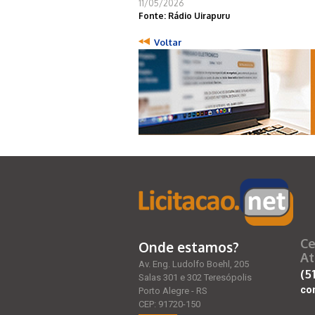
11/05/2026
Fonte: Rádio Uirapuru
Voltar
Ce
Onde estamos?
At
Av. Eng. Ludolfo Boehl, 205
(5
Salas 301 e 302 Teresópolis
co
Porto Alegre - RS
CEP: 91720-150