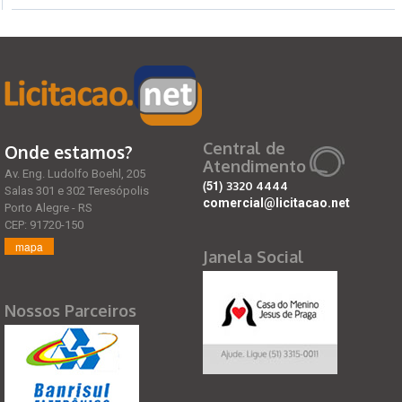
Central de
Onde estamos?
Atendimento
Av. Eng. Ludolfo Boehl, 205
(51)
3320 4444
Salas 301 e 302 Teresópolis
comercial@licitacao.net
Porto Alegre - RS
CEP: 91720-150
mapa
Janela Social
Nossos Parceiros