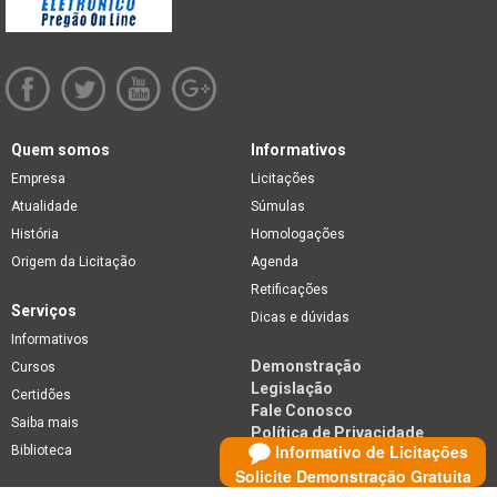
Quem somos
Informativos
Empresa
Licitações
Atualidade
Súmulas
História
Homologações
Origem da Licitação
Agenda
Retificações
Serviços
Dicas e dúvidas
Informativos
Demonstração
Cursos
Legislação
Certidões
Fale Conosco
Saiba mais
Política de Privacidade
Informativo de Licitações
Biblioteca
Solicite Demonstração Gratuita