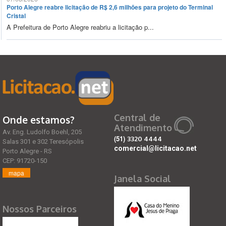
Porto Alegre reabre licitação de R$ 2,6 milhões para projeto do Terminal
Cristal
A Prefeitura de Porto Alegre reabriu a licitação p...
Central de
Onde estamos?
Atendimento
Av. Eng. Ludolfo Boehl, 205
(51)
3320 4444
Salas 301 e 302 Teresópolis
comercial@licitacao.net
Porto Alegre - RS
CEP: 91720-150
mapa
Janela Social
Nossos Parceiros