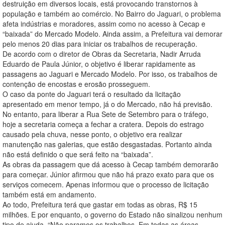
destruição em diversos locais, está provocando transtornos à
população e também ao comércio. No Bairro do Jaguari, o problema
afeta indústrias e moradores, assim como no acesso à Cecap e
“baixada” do Mercado Modelo. Ainda assim, a Prefeitura vai demorar
pelo menos 20 dias para iniciar os trabalhos de recuperação.
De acordo com o diretor de Obras da Secretaria, Nadir Arruda
Eduardo de Paula Júnior, o objetivo é liberar rapidamente as
passagens ao Jaguari e Mercado Modelo. Por isso, os trabalhos de
contenção de encostas e erosão prosseguem.
O caso da ponte do Jaguari terá o resultado da licitação
apresentado em menor tempo, já o do Mercado, não há previsão.
No entanto, para liberar a Rua Sete de Setembro para o tráfego,
hoje a secretaria começa a fechar a cratera. Depois do estrago
causado pela chuva, nesse ponto, o objetivo era realizar
manutenção nas galerias, que estão desgastadas. Portanto ainda
não está definido o que será feito na “baixada”.
As obras da passagem que dá acesso à Cecap também demorarão
para começar. Júnior afirmou que não há prazo exato para que os
serviços comecem. Apenas informou que o processo de licitação
também está em andamento.
Ao todo, Prefeitura terá que gastar em todas as obras, R$ 15
milhões. E por enquanto, o governo do Estado não sinalizou nenhum
tipo de ajuda. “Não paramos os trabalhos. Em todas as áreas