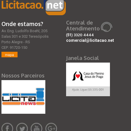
Central de
Onde estamos?
Atendimento
Av. Eng. Ludolfo Boehl, 205
(51)
3320 4444
Salas 301 e 302 Teresópolis
comercial@licitacao.net
Porto Alegre - RS
CEP: 91720-150
mapa
Janela Social
Nossos Parceiros