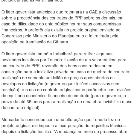
O líder governista antecipou que retomará na CAE a discussão
sobre a precedência dos contratos de PPP sobre os demais, em
caso de dificuldade do ente público honrar seus compromissos
financeiros. A preferência existia no projeto original enviado ao
Congresso pelo Ministério do Planejamento e foi retirada pela
oposição na tramitação da Câmara.
O líder governista também trabalhará para retirar algumas
novidades incluídas por Tenório: fixação de um valor mínimo para
um contrato de PPP; reversão dos bens construídos ou em
construção para a iniciativa privada em caso de quebra de contrato;
realização de somente um leilão de preços após abertos os
envelopes da licitação (o governo quer leilões sucessivos sem
restrição); e o uso do contrato original como parâmetro nas revisões
do equilíbrio econômico-financeiro do contrato (para o governo, o
prazo de até 35 anos para a realização de uma obra inviabiliza o uso
do contrato original).
Mercadante concordou com uma alteração que Tenório fez no
projeto original: ele impediu a incorporação de requisitos técnicos
depois da licitação técnica. "A mudança no meio do processo abre