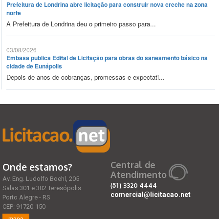
Prefeitura de Londrina abre licitação para construir nova creche na zona
norte
A Prefeitura de Londrina deu o primeiro passo para...
03/08/2026
Embasa publica Edital de Licitação para obras do saneamento básico na
cidade de Eunápolis
Depois de anos de cobranças, promessas e expectati...
Central de
Onde estamos?
Atendimento
Av. Eng. Ludolfo Boehl, 205
(51)
3320 4444
Salas 301 e 302 Teresópolis
comercial@licitacao.net
Porto Alegre - RS
CEP: 91720-150
mapa