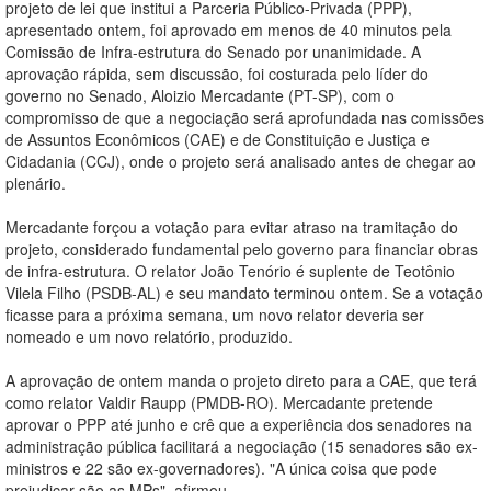
projeto de lei que institui a Parceria Público-Privada (PPP),
apresentado ontem, foi aprovado em menos de 40 minutos pela
Comissão de Infra-estrutura do Senado por unanimidade. A
aprovação rápida, sem discussão, foi costurada pelo líder do
governo no Senado, Aloizio Mercadante (PT-SP), com o
compromisso de que a negociação será aprofundada nas comissões
de Assuntos Econômicos (CAE) e de Constituição e Justiça e
Cidadania (CCJ), onde o projeto será analisado antes de chegar ao
plenário.
Mercadante forçou a votação para evitar atraso na tramitação do
projeto, considerado fundamental pelo governo para financiar obras
de infra-estrutura. O relator João Tenório é suplente de Teotônio
Vilela Filho (PSDB-AL) e seu mandato terminou ontem. Se a votação
ficasse para a próxima semana, um novo relator deveria ser
nomeado e um novo relatório, produzido.
A aprovação de ontem manda o projeto direto para a CAE, que terá
como relator Valdir Raupp (PMDB-RO). Mercadante pretende
aprovar o PPP até junho e crê que a experiência dos senadores na
administração pública facilitará a negociação (15 senadores são ex-
ministros e 22 são ex-governadores). "A única coisa que pode
prejudicar são as MPs", afirmou.