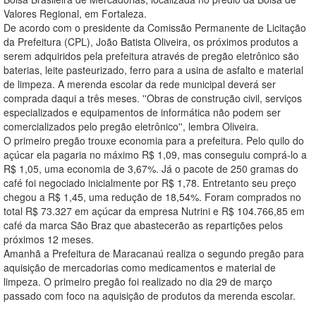
Valores Regional, em Fortaleza.
De acordo com o presidente da Comissão Permanente de Licitação
da Prefeitura (CPL), João Batista Oliveira, os próximos produtos a
serem adquiridos pela prefeitura através de pregão eletrônico são
baterias, leite pasteurizado, ferro para a usina de asfalto e material
de limpeza. A merenda escolar da rede municipal deverá ser
comprada daqui a três meses. ''Obras de construção civil, serviços
especializados e equipamentos de informática não podem ser
comercializados pelo pregão eletrônico'', lembra Oliveira.
O primeiro pregão trouxe economia para a prefeitura. Pelo quilo do
açúcar ela pagaria no máximo R$ 1,09, mas conseguiu comprá-lo a
R$ 1,05, uma economia de 3,67%. Já o pacote de 250 gramas do
café foi negociado inicialmente por R$ 1,78. Entretanto seu preço
chegou a R$ 1,45, uma redução de 18,54%. Foram comprados no
total R$ 73.327 em açúcar da empresa Nutrini e R$ 104.766,85 em
café da marca São Braz que abastecerão as repartições pelos
próximos 12 meses.
Amanhã a Prefeitura de Maracanaú realiza o segundo pregão para
aquisição de mercadorias como medicamentos e material de
limpeza. O primeiro pregão foi realizado no dia 29 de março
passado com foco na aquisição de produtos da merenda escolar.