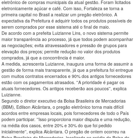
eletrônico de compras municipais da atual gestão. Foram licitados
eletronicamente açúcar e café. Com isso, Fortaleza se torna a
primeira capital no Brasil a realizar um pregão eletrônico. A
expectativa da Prefeitura é adquirir todos os produtos possíveis de
serem comprados por esse sistema até o final de maio.
De acordo com a prefeita Luizianne Lins, o novo sistema permite
maior transparência ao processo, já que todos podem acompanhar
as negociações; evita atravessadores e pressão de grupos para
elevação dos preços; permite redução no valor dos produtos
comprados, já que a concorrência é maior.
A medida, acrescenta Luizianne, inaugura uma forma de assumir a
gestão de forma mais transparente, já que a prefeitura foi entregue
com muitos contratos encerrados e 90% dos antigos fornecedores
estão com os pagamentos atrasados. ''A prioridade é pagar os
atuais fornecedores. Os antigos receberão aos poucos'', explica
Luizianne.
Segundo o diretor executivo da Bolsa Brasileira de Mercadorias
(BBM), Edilson Alcântara, o pregão eletrônico torna mais difícil
acordos entre empresas locais, pois fornecedores de todo o País
podem participar. ''Isso proporciona maior disputa e uma redução,
na média dos casos, entre 20% e 30% do que foi pedido
inicialmente'', explica Alcântara. O pregão de ontem ocorreu na
Bolsa Brasileira de Mercadorias, localizada no prédio da Bolsa de