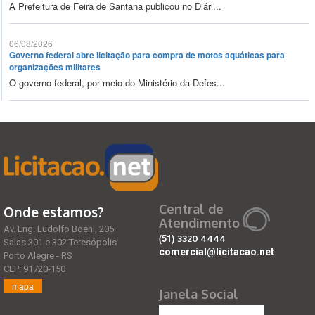
A Prefeitura de Feira de Santana publicou no Diári...
06/08/2026
Governo federal abre licitação para compra de motos aquáticas para
organizações militares
O governo federal, por meio do Ministério da Defes...
Central de
Onde estamos?
Atendimento
Av. Eng. Ludolfo Boehl, 205
(51)
3320 4444
Salas 301 e 302 Teresópolis
comercial@licitacao.net
Porto Alegre - RS
CEP: 91720-150
mapa
Janela Social