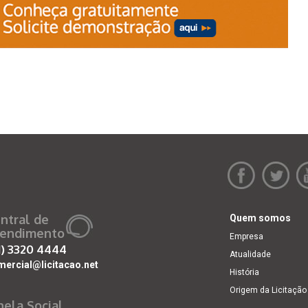
ntral de
Quem somos
endimento
Empresa
1)
3320 4444
Atualidade
mercial@licitacao.net
História
Origem da Licitação
nela Social