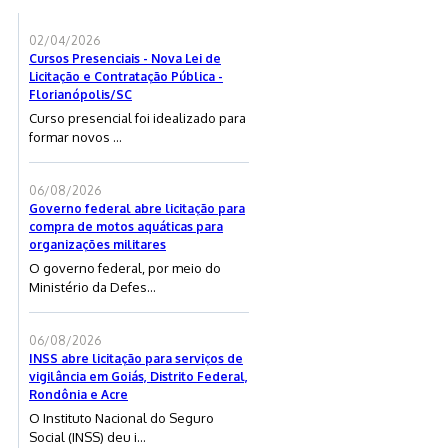
02/04/2026
Cursos Presenciais - Nova Lei de
Licitação e Contratação Pública -
Florianópolis/SC
Curso presencial foi idealizado para
formar novos ...
06/08/2026
Governo federal abre licitação para
compra de motos aquáticas para
organizações militares
O governo federal, por meio do
Ministério da Defes...
06/08/2026
INSS abre licitação para serviços de
vigilância em Goiás, Distrito Federal,
Rondônia e Acre
O Instituto Nacional do Seguro
Social (INSS) deu i...