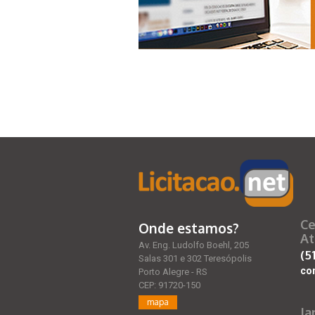
Ce
Onde estamos?
At
Av. Eng. Ludolfo Boehl, 205
(5
Salas 301 e 302 Teresópolis
co
Porto Alegre - RS
CEP: 91720-150
mapa
Ja