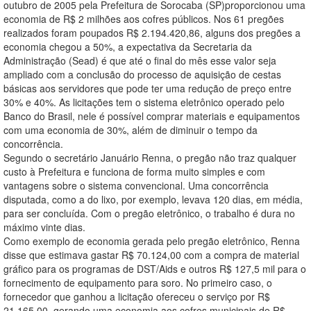
outubro de 2005 pela Prefeitura de Sorocaba (SP)proporcionou uma
economia de R$ 2 milhões aos cofres públicos. Nos 61 pregões
realizados foram poupados R$ 2.194.420,86, alguns dos pregões a
economia chegou a 50%, a expectativa da Secretaria da
Administração (Sead) é que até o final do mês esse valor seja
ampliado com a conclusão do processo de aquisição de cestas
básicas aos servidores que pode ter uma redução de preço entre
30% e 40%. As licitações tem o sistema eletrônico operado pelo
Banco do Brasil, nele é possível comprar materiais e equipamentos
com uma economia de 30%, além de diminuir o tempo da
concorrência.
Segundo o secretário Januário Renna, o pregão não traz qualquer
custo à Prefeitura e funciona de forma muito simples e com
vantagens sobre o sistema convencional. Uma concorrência
disputada, como a do lixo, por exemplo, levava 120 dias, em média,
para ser concluída. Com o pregão eletrônico, o trabalho é dura no
máximo vinte dias.
Como exemplo de economia gerada pelo pregão eletrônico, Renna
disse que estimava gastar R$ 70.124,00 com a compra de material
gráfico para os programas de DST/Aids e outros R$ 127,5 mil para o
fornecimento de equipamento para soro. No primeiro caso, o
fornecedor que ganhou a licitação ofereceu o serviço por R$
21.165,00, gerando uma economia aos cofres municipais de R$