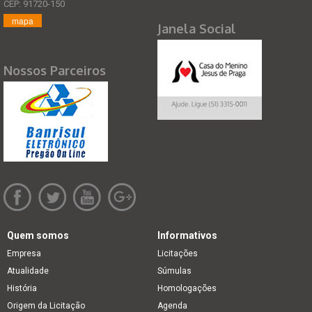
CEP: 91720-150
mapa
Janela Social
Nossos Parceiros
Quem somos
Informativos
Empresa
Licitações
Atualidade
Súmulas
História
Homologações
Origem da Licitação
Agenda