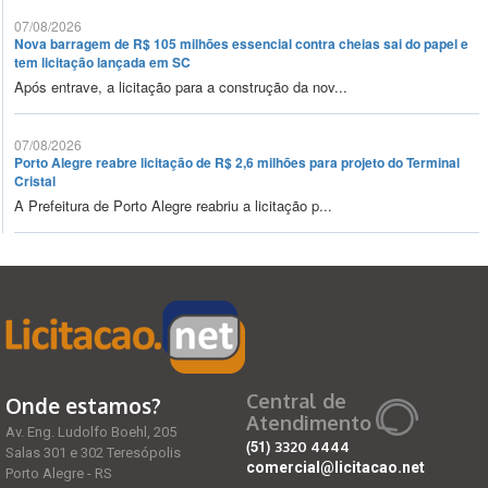
07/08/2026
Nova barragem de R$ 105 milhões essencial contra cheias sai do papel e
tem licitação lançada em SC
Após entrave, a licitação para a construção da nov...
07/08/2026
Porto Alegre reabre licitação de R$ 2,6 milhões para projeto do Terminal
Cristal
A Prefeitura de Porto Alegre reabriu a licitação p...
Central de
Onde estamos?
Atendimento
Av. Eng. Ludolfo Boehl, 205
(51)
3320 4444
Salas 301 e 302 Teresópolis
comercial@licitacao.net
Porto Alegre - RS