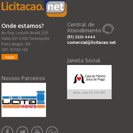
Central de
Onde estamos?
Atendimento
Av. Eng. Ludolfo Boehl, 205
(51)
3320 4444
Salas 301 e 302 Teresópolis
comercial@licitacao.net
Porto Alegre - RS
CEP: 91720-150
mapa
Janela Social
Nossos Parceiros