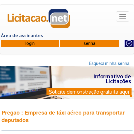
Toggl
naviga
Área de assinantes
Esqueci minha senha
Informativo de
Licitações
Solicite demonstração gratuita aqui
Pregão : Empresa de táxi aéreo para transportar
deputados