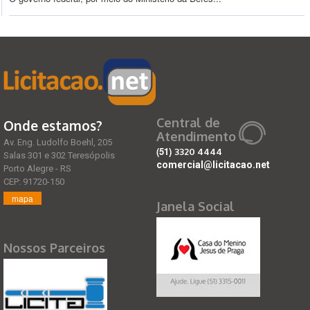
Central de
Onde estamos?
Atendimento
Av. Eng. Ludolfo Boehl, 205
(51)
3320 4444
Salas 301 e 302 Teresópolis
comercial@licitacao.net
Porto Alegre - RS
CEP: 91720-150
mapa
Janela Social
Nossos Parceiros