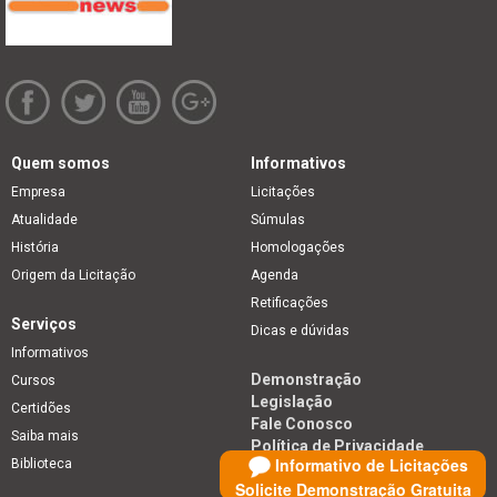
Quem somos
Informativos
Empresa
Licitações
Atualidade
Súmulas
História
Homologações
Origem da Licitação
Agenda
Retificações
Serviços
Dicas e dúvidas
Informativos
Demonstração
Cursos
Legislação
Certidões
Fale Conosco
Saiba mais
Política de Privacidade
Informativo de Licitações
Biblioteca
Solicite Demonstração Gratuita