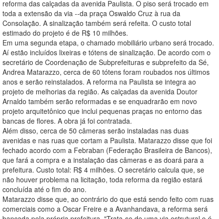
reforma das calçadas da avenida Paulista. O piso será trocado em
toda a extensão da via --da praça Oswaldo Cruz à rua da
Consolação. A sinalização também será refeita. O custo total
estimado do projeto é de R$ 10 milhões.
Em uma segunda etapa, o chamado mobiliário urbano será trocado.
Aí estão incluídos lixeiras e tótens de sinalização. De acordo com o
secretário de Coordenação de Subprefeituras e subprefeito da Sé,
Andrea Matarazzo, cerca de 60 tótens foram roubados nos últimos
anos e serão reinstalados. A reforma na Paulista se integra ao
projeto de melhorias da região. As calçadas da avenida Doutor
Arnaldo também serão reformadas e se enquadrarão em novo
projeto arquitetônico que inclui pequenas praças no entorno das
bancas de flores. A obra já foi contratada.
Além disso, cerca de 50 câmeras serão instaladas nas duas
avenidas e nas ruas que cortam a Paulista. Matarazzo disse que foi
fechado acordo com a Febraban (Federação Brasileira de Bancos),
que fará a compra e a instalação das câmeras e as doará para a
prefeitura. Custo total: R$ 4 milhões. O secretário calcula que, se
não houver problema na licitação, toda reforma da região estará
concluída até o fim do ano.
Matarazzo disse que, ao contrário do que está sendo feito com ruas
comerciais como a Oscar Freire e a Avanhandava, a reforma será
bancada pela própria prefeitura. "Trata-se de uma via estrutural e é