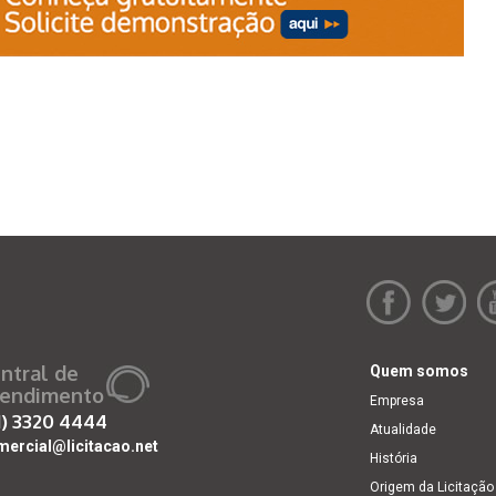
ntral de
Quem somos
endimento
Empresa
1)
3320 4444
Atualidade
mercial@licitacao.net
História
Origem da Licitação