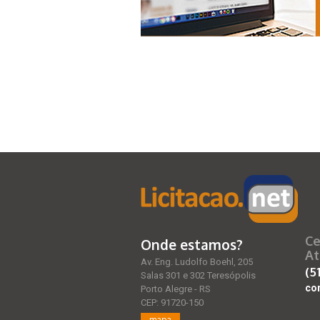
Ce
Onde estamos?
At
Av. Eng. Ludolfo Boehl, 205
(5
Salas 301 e 302 Teresópolis
co
Porto Alegre - RS
CEP: 91720-150
mapa