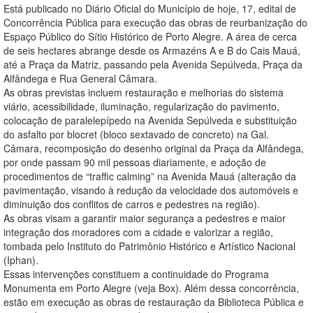
Está publicado no Diário Oficial do Município de hoje, 17, edital de
Concorrência Pública para execução das obras de reurbanização do
Espaço Público do Sítio Histórico de Porto Alegre. A área de cerca
de seis hectares abrange desde os Armazéns A e B do Cais Mauá,
até a Praça da Matriz, passando pela Avenida Sepúlveda, Praça da
Alfândega e Rua General Câmara.
As obras previstas incluem restauração e melhorias do sistema
viário, acessibilidade, iluminação, regularização do pavimento,
colocação de paralelepípedo na Avenida Sepúlveda e substituição
do asfalto por blocret (bloco sextavado de concreto) na Gal.
Câmara, recomposição do desenho original da Praça da Alfândega,
por onde passam 90 mil pessoas diariamente, e adoção de
procedimentos de “traffic calming” na Avenida Mauá (alteração da
pavimentação, visando à redução da velocidade dos automóveis e
diminuição dos conflitos de carros e pedestres na região).
As obras visam a garantir maior segurança a pedestres e maior
integração dos moradores com a cidade e valorizar a região,
tombada pelo Instituto do Patrimônio Histórico e Artístico Nacional
(Iphan).
Essas intervenções constituem a continuidade do Programa
Monumenta em Porto Alegre (veja Box). Além dessa concorrência,
estão em execução as obras de restauração da Biblioteca Pública e