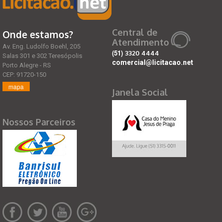
Central de
Onde estamos?
Atendimento
Av. Eng. Ludolfo Boehl, 205
(51)
3320 4444
Salas 301 e 302 Teresópolis
comercial@licitacao.net
Porto Alegre - RS
CEP: 91720-150
mapa
Janela Social
Nossos Parceiros