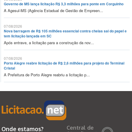
Governo de MS lança licitação R$ 3,3 milhões para ponte em Corguinho
A Agesul-MS (Agência Estadual de Gestão de Empreen...
07/08/2026
Nova barragem de R$ 105 milhões essencial contra cheias sai do papel e
tem licitação lançada em SC
Após entrave, a licitação para a construção da nov...
07/08/2026
Porto Alegre reabre licitação de R$ 2,6 milhões para projeto do Terminal
Cristal
A Prefeitura de Porto Alegre reabriu a licitação p...
Central de
Onde estamos?