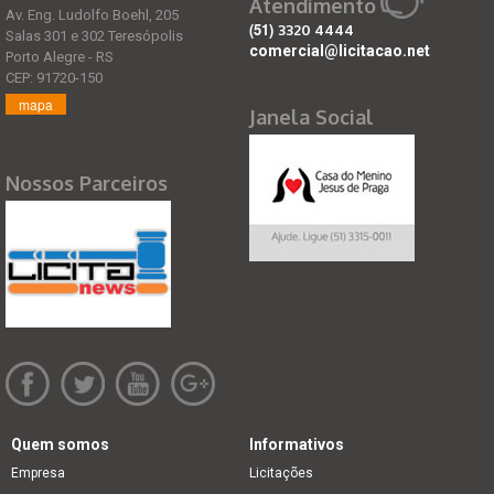
Atendimento
Av. Eng. Ludolfo Boehl, 205
(51)
3320 4444
Salas 301 e 302 Teresópolis
comercial@licitacao.net
Porto Alegre - RS
CEP: 91720-150
mapa
Janela Social
Nossos Parceiros
Quem somos
Informativos
Empresa
Licitações