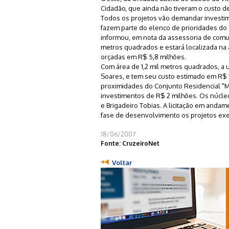
Cidadão, que ainda não tiveram o custo de
Todos os projetos vão demandar investime
fazem parte do elenco de prioridades do g
informou, em nota da assessoria de comun
metros quadrados e estará localizada na 
orçadas em R$ 5,8 milhões.
Com área de 1,2 mil metros quadrados, a u
Soares, e tem seu custo estimado em R$ 1,
proximidades do Conjunto Residencial "M
investimentos de R$ 2 milhões. Os núcle
e Brigadeiro Tobias. A licitação em anda
fase de desenvolvimento os projetos exe
18/06/2007
Fonte: CruzeiroNet
Voltar