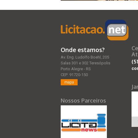
Ce
Onde estamos?
At
Av. Eng. Ludolfo Boehl, 205
(5
Salas 301 e 302 Teresópolis
co
Porto Alegre - RS
CEP: 91720-150
mapa
Ja
Nossos Parceiros