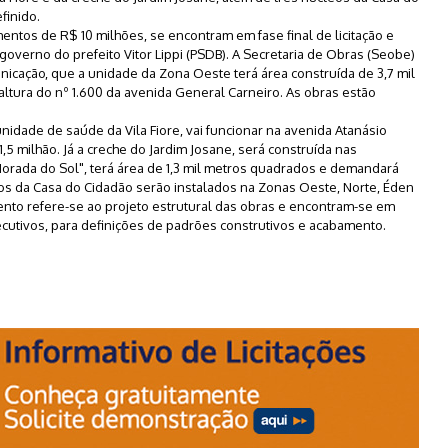
finido.
ntos de R$ 10 milhões, se encontram em fase final de licitação e
overno do prefeito Vitor Lippi (PSDB). A Secretaria de Obras (Seobe)
icação, que a unidade da Zona Oeste terá área construída de 3,7 mil
altura do nº 1.600 da avenida General Carneiro. As obras estão
nidade de saúde da Vila Fiore, vai funcionar na avenida Atanásio
5 milhão. Já a creche do Jardim Josane, será construída nas
orada do Sol", terá área de 1,3 mil metros quadrados e demandará
os da Casa do Cidadão serão instalados na Zonas Oeste, Norte, Éden
mento refere-se ao projeto estrutural das obras e encontram-se em
cutivos, para definições de padrões construtivos e acabamento.