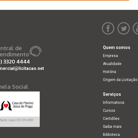
ntral de
Quem somos
endimento
Empresa
1)
3320 4444
Atualidade
mercial@licitacao.net
História
Origem da Licitação
nela Social
Serviços
Informativos
Cursos
Certidões
Saiba mais
Biblioteca