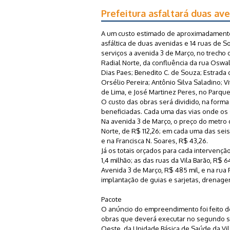
Prefeitura asfaltará duas ave
A um custo estimado de aproximadamente R
asfáltica de duas avenidas e 14 ruas de S
serviços a avenida 3 de Março, no trecho da
Radial Norte, da confluência da rua Oswal
Dias Paes; Benedito C. de Souza; Estrada d
Orsélio Pereira; Antônio Silva Saladino; Vi
de Lima, e José Martinez Peres, no Parque 
O custo das obras será dividido, na forma
beneficiadas. Cada uma das vias onde os 
Na avenida 3 de Março, o preço do metro 
Norte, de R$ 112,26; em cada uma das seis 
e na Francisca N. Soares, R$ 43,26.
Já os totais orçados para cada intervençã
1,4 milhão; as das ruas da Vila Barão, R$ 
Avenida 3 de Março, R$ 485 mil, e na rua F
implantação de guias e sarjetas, drenagem
Pacote
O anúncio do empreendimento foi feito d
obras que deverá executar no segundo se
Oeste, da Unidade Básica de Saúde da Vil