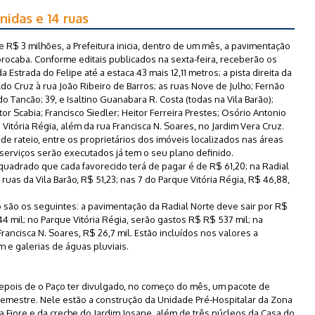
nidas e 14 ruas
$ 3 milhões, a Prefeitura inicia, dentro de um mês, a pavimentação
orocaba. Conforme editais publicados na sexta-feira, receberão os
 Estrada do Felipe até a estaca 43 mais 12,11 metros; a pista direita da
do Cruz à rua João Ribeiro de Barros; as ruas Nove de Julho; Fernão
o Tancão; 39, e Isaltino Guanabara R. Costa (todas na Vila Barão);
tor Scabia; Francisco Siedler; Heitor Ferreira Prestes; Osório Antonio
Vitória Régia, além da rua Francisca N. Soares, no Jardim Vera Cruz.
 de rateio, entre os proprietários dos imóveis localizados nas áreas
serviços serão executados já tem o seu plano definido.
quadrado que cada favorecido terá de pagar é de R$ 61,20; na Radial
ruas da Vila Barão, R$ 51,23; nas 7 do Parque Vitória Régia, R$ 46,88,
o são os seguintes: a pavimentação da Radial Norte deve sair por R$
644 mil; no Parque Vitória Régia, serão gastos R$ R$ 537 mil; na
rancisca N. Soares, R$ 26,7 mil. Estão incluídos nos valores a
 e galerias de águas pluviais.
epois de o Paço ter divulgado, no começo do mês, um pacote de
mestre. Nele estão a construção da Unidade Pré-Hospitalar da Zona
a Fiore e da creche do Jardim Josane, além de três núcleos da Casa do