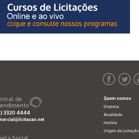
ntral de
Quem somos
endimento
Empresa
1)
3320 4444
Atualidade
mercial@licitacao.net
História
Origem da Licitação
nela Social