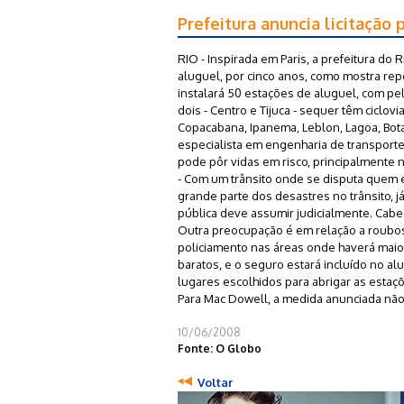
Prefeitura anuncia licitação 
RIO - Inspirada em Paris, a prefeitura do R
aluguel, por cinco anos, como mostra re
instalará 50 estações de aluguel, com pe
dois - Centro e Tijuca - sequer têm ciclov
Copacabana, Ipanema, Leblon, Lagoa, Bot
especialista em engenharia de transporte
pode pôr vidas em risco, principalmente n
- Com um trânsito onde se disputa quem é 
grande parte dos desastres no trânsito, j
pública deve assumir judicialmente. Cab
Outra preocupação é em relação a roubos.
policiamento nas áreas onde haverá maior
baratos, e o seguro estará incluído no alu
lugares escolhidos para abrigar as estaçõ
Para Mac Dowell, a medida anunciada não d
10/06/2008
Fonte: O Globo
Voltar