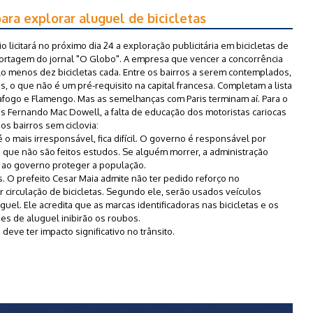
para explorar aluguel de bicicletas
io licitará no próximo dia 24 a exploração publicitária em bicicletas de
portagem do jornal "O Globo". A empresa que vencer a concorrência
lo menos dez bicicletas cada. Entre os bairros a serem contemplados,
ias, o que não é um pré-requisito na capital francesa. Completam a lista
afogo e Flamengo. Mas as semelhanças com Paris terminam aí. Para o
s Fernando Mac Dowell, a falta de educação dos motoristas cariocas
os bairros sem ciclovia:
o mais irresponsável, fica difícil. O governo é responsável por
á que não são feitos estudos. Se alguém morrer, a administração
e ao governo proteger a população.
 O prefeito Cesar Maia admite não ter pedido reforço no
 circulação de bicicletas. Segundo ele, serão usados veículos
guel. Ele acredita que as marcas identificadoras nas bicicletas e os
es de aluguel inibirão os roubos.
eve ter impacto significativo no trânsito.