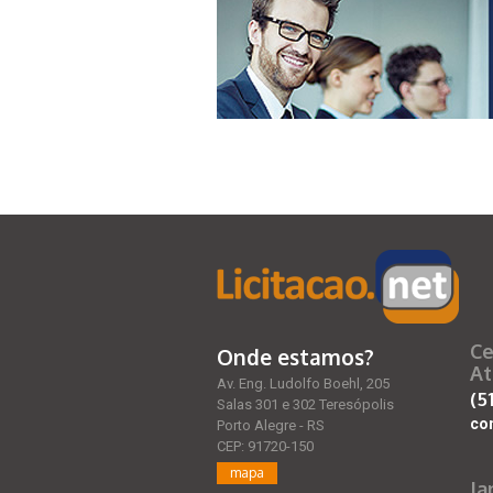
Ce
Onde estamos?
At
Av. Eng. Ludolfo Boehl, 205
(5
Salas 301 e 302 Teresópolis
co
Porto Alegre - RS
CEP: 91720-150
mapa
Ja