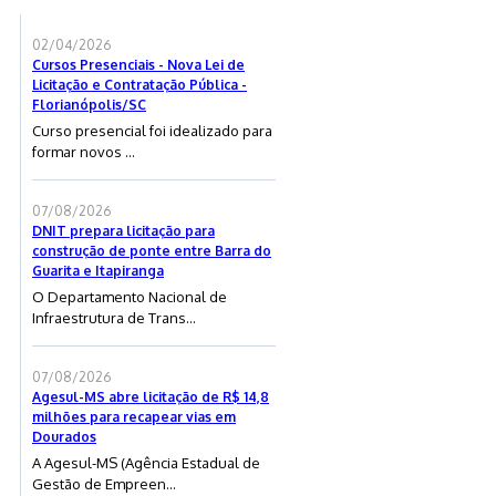
02/04/2026
Cursos Presenciais - Nova Lei de
Licitação e Contratação Pública -
Florianópolis/SC
Curso presencial foi idealizado para
formar novos ...
07/08/2026
DNIT prepara licitação para
construção de ponte entre Barra do
Guarita e Itapiranga
O Departamento Nacional de
Infraestrutura de Trans...
07/08/2026
Agesul-MS abre licitação de R$ 14,8
milhões para recapear vias em
Dourados
A Agesul-MS (Agência Estadual de
Gestão de Empreen...