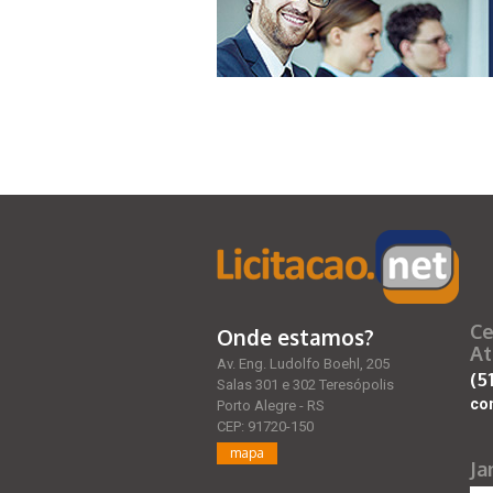
Ce
Onde estamos?
At
Av. Eng. Ludolfo Boehl, 205
(5
Salas 301 e 302 Teresópolis
co
Porto Alegre - RS
CEP: 91720-150
mapa
Ja