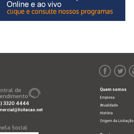
ntral de
Quem somos
endimento
Empresa
1)
3320 4444
Atualidade
mercial@licitacao.net
História
Origem da Licitação
nela Social