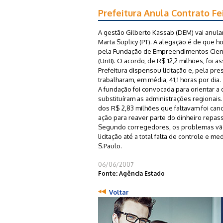
Prefeitura Anula Contrato Fe
A gestão Gilberto Kassab (DEM) vai anular
Marta Suplicy (PT). A alegação é de que h
pela Fundação de Empreendimentos Científ
(UnB). O acordo, de R$ 12,2 milhões, foi 
Prefeitura dispensou licitação e, pela pr
trabalharam, em média, 41,1 horas por dia.
A fundação foi convocada para orientar a
substituíram as administrações regionais
dos R$ 2,83 milhões que faltavam foi can
ação para reaver parte do dinheiro repas
Segundo corregedores, os problemas vão 
licitação até a total falta de controle e 
S.Paulo.
06/06/2007
Fonte: Agência Estado
Voltar