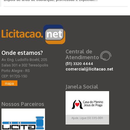
Central de
Onde estamos?
Atendimento
Av. Eng. Ludolfo Boehl, 205
(51)
3320 4444
Salas 301 e 302 Teresópolis
comercial@licitacao.net
Porto Alegre - RS
CEP: 91720-150
mapa
Janela Social
Nossos Parceiros