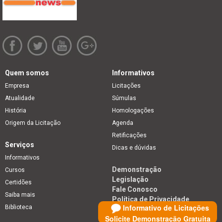
Quem somos
Informativos
Empresa
Licitações
Atualidade
Súmulas
História
Homologações
Origem da Licitação
Agenda
Retificações
Serviços
Dicas e dúvidas
Informativos
Demonstração
Cursos
Legislação
Certidões
Fale Conosco
Saiba mais
Política de Privacidade
Informativo de Licitações
Biblioteca
Solicite Demonstração Gratuita