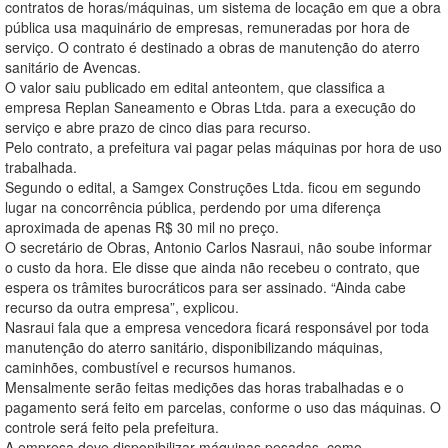
contratos de horas/máquinas, um sistema de locação em que a obra
pública usa maquinário de empresas, remuneradas por hora de
serviço. O contrato é destinado a obras de manutenção do aterro
sanitário de Avencas.
O valor saiu publicado em edital anteontem, que classifica a
empresa Replan Saneamento e Obras Ltda. para a execução do
serviço e abre prazo de cinco dias para recurso.
Pelo contrato, a prefeitura vai pagar pelas máquinas por hora de uso
trabalhada.
Segundo o edital, a Samgex Construções Ltda. ficou em segundo
lugar na concorrência pública, perdendo por uma diferença
aproximada de apenas R$ 30 mil no preço.
O secretário de Obras, Antonio Carlos Nasraui, não soube informar
o custo da hora. Ele disse que ainda não recebeu o contrato, que
espera os trâmites burocráticos para ser assinado. “Ainda cabe
recurso da outra empresa”, explicou.
Nasraui fala que a empresa vencedora ficará responsável por toda
manutenção do aterro sanitário, disponibilizando máquinas,
caminhões, combustível e recursos humanos.
Mensalmente serão feitas medições das horas trabalhadas e o
pagamento será feito em parcelas, conforme o uso das máquinas. O
controle será feito pela prefeitura.
A empresa deve disponibilizar máquinas pesadas, como