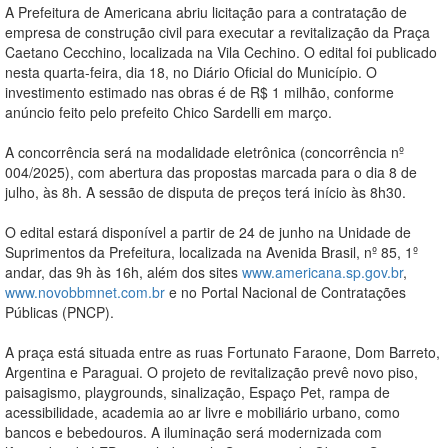
A Prefeitura de Americana abriu licitação para a contratação de
empresa de construção civil para executar a revitalização da Praça
Caetano Cecchino, localizada na Vila Cechino. O edital foi publicado
nesta quarta-feira, dia 18, no Diário Oficial do Município. O
investimento estimado nas obras é de R$ 1 milhão, conforme
anúncio feito pelo prefeito Chico Sardelli em março.
A concorrência será na modalidade eletrônica (concorrência nº
004/2025), com abertura das propostas marcada para o dia 8 de
julho, às 8h. A sessão de disputa de preços terá início às 8h30.
O edital estará disponível a partir de 24 de junho na Unidade de
Suprimentos da Prefeitura, localizada na Avenida Brasil, nº 85, 1º
andar, das 9h às 16h, além dos sites
www.americana.sp.gov.br
,
www.novobbmnet.com.br
e no Portal Nacional de Contratações
Públicas (PNCP).
A praça está situada entre as ruas Fortunato Faraone, Dom Barreto,
Argentina e Paraguai. O projeto de revitalização prevê novo piso,
paisagismo, playgrounds, sinalização, Espaço Pet, rampa de
acessibilidade, academia ao ar livre e mobiliário urbano, como
bancos e bebedouros. A iluminação será modernizada com