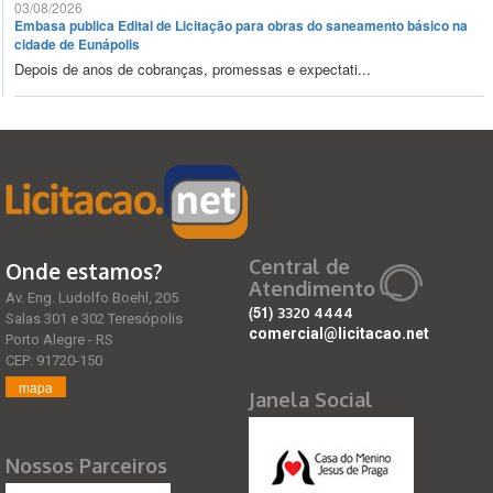
03/08/2026
Embasa publica Edital de Licitação para obras do saneamento básico na
cidade de Eunápolis
Depois de anos de cobranças, promessas e expectati...
Central de
Onde estamos?
Atendimento
Av. Eng. Ludolfo Boehl, 205
(51)
3320 4444
Salas 301 e 302 Teresópolis
comercial@licitacao.net
Porto Alegre - RS
CEP: 91720-150
mapa
Janela Social
Nossos Parceiros