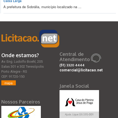
Caixa Larga
A prefeitura de Sobrália, município localizado na ...
Central de
Onde estamos?
Atendimento
Av. Eng. Ludolfo Boehl, 205
(51)
3320 4444
Salas 301 e 302 Teresópolis
comercial@licitacao.net
Porto Alegre - RS
CEP: 91720-150
mapa
Janela Social
Nossos Parceiros