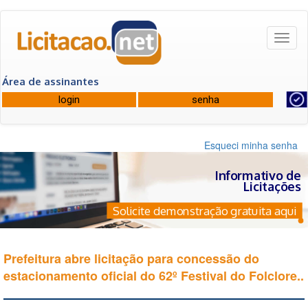
Toggl
naviga
Área de assinantes
Esqueci minha senha
Informativo de
Licitações
Solicite demonstração gratuita aqui
Prefeitura abre licitação para concessão do
estacionamento oficial do 62º Festival do Folclore..