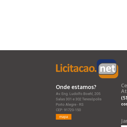
Ce
Onde estamos?
At
Av. Eng. Ludolfo Boehl, 205
(5
Salas 301 e 302 Teresópolis
co
Porto Alegre - RS
CEP: 91720-150
mapa
Ja