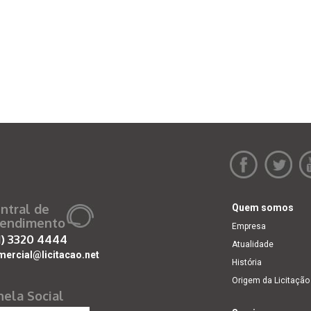
ntral de
Quem somos
endimento
Empresa
1)
3320 4444
Atualidade
mercial@licitacao.net
História
Origem da Licitação
nela Social