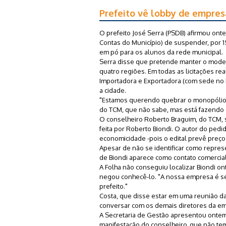
Prefeito vê lobby de empresa
O prefeito José Serra (PSDB) afirmou ont
Contas do Município) de suspender, por 15
em pó para os alunos da rede municipal.
Serra disse que pretende manter o model
quatro regiões. Em todas as licitações re
Importadora e Exportadora (com sede no Es
a cidade.
"Estamos querendo quebrar o monopólio,
do TCM, que não sabe, mas está fazendo 
O conselheiro Roberto Braguim, do TCM, s
feita por Roberto Biondi. O autor do pedi
economicidade -pois o edital prevê preço
Apesar de não se identificar como repr
de Biondi aparece como contato comercial 
A Folha não conseguiu localizar Biondi on
negou conhecê-lo. "A nossa empresa é s
prefeito."
Costa, que disse estar em uma reunião d
conversar com os demais diretores da em
A Secretaria de Gestão apresentou ontem 
manifestação do conselheiro, que não tem