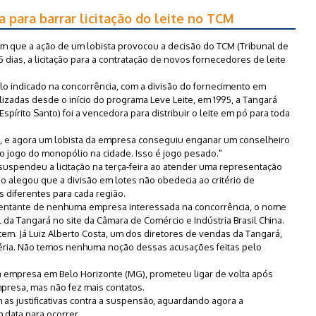
 para barrar licitação do leite no TCM
em que a ação de um lobista provocou a decisão do TCM (Tribunal de
 dias, a licitação para a contratação de novos fornecedores de leite
o indicado na concorrência, com a divisão do fornecimento em
alizadas desde o início do programa Leve Leite, em 1995, a Tangará
pírito Santo) foi a vencedora para distribuir o leite em pó para toda
 e agora um lobista da empresa conseguiu enganar um conselheiro
o jogo do monopólio na cidade. Isso é jogo pesado."
uspendeu a licitação na terça-feira ao atender uma representação
do alegou que a divisão em lotes não obedecia ao critério de
s diferentes para cada região.
esentante de nenhuma empresa interessada na concorrência, o nome
da Tangará no site da Câmara de Comércio e Indústria Brasil China.
tem. Já Luiz Alberto Costa, um dos diretores de vendas da Tangará,
éria. Não temos nenhuma noção dessas acusações feitas pelo
a empresa em Belo Horizonte (MG), prometeu ligar de volta após
presa, mas não fez mais contatos.
as justificativas contra a suspensão, aguardando agora a
 data para ocorrer.