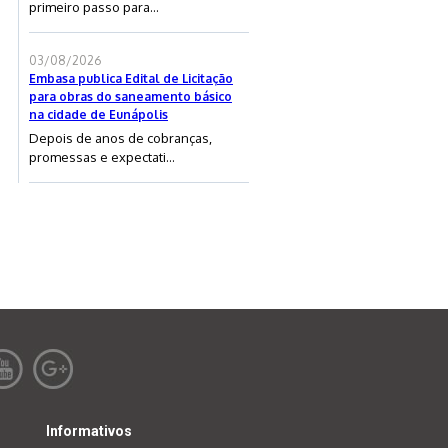
primeiro passo para...
03/08/2026
Embasa publica Edital de Licitação
para obras do saneamento básico
na cidade de Eunápolis
Depois de anos de cobranças,
promessas e expectati...
Informativos