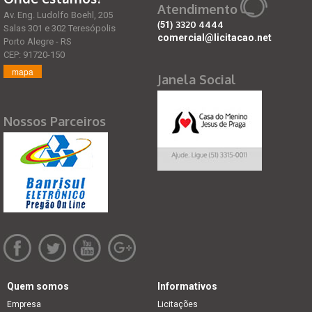
Atendimento
Av. Eng. Ludolfo Boehl, 205
(51)
3320 4444
Salas 301 e 302 Teresópolis
comercial@licitacao.net
Porto Alegre - RS
CEP: 91720-150
mapa
Janela Social
Nossos Parceiros
Quem somos
Informativos
Empresa
Licitações