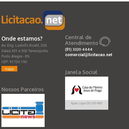
Central de
Onde estamos?
Atendimento
Av. Eng. Ludolfo Boehl, 205
(51)
3320 4444
Salas 301 e 302 Teresópolis
comercial@licitacao.net
Porto Alegre - RS
CEP: 91720-150
mapa
Janela Social
Nossos Parceiros