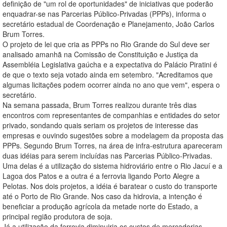
definição de "um rol de oportunidades" de iniciativas que poderão
enquadrar-se nas Parcerias Público-Privadas (PPPs), informa o
secretário estadual de Coordenação e Planejamento, João Carlos
Brum Torres.
O projeto de lei que cria as PPPs no Rio Grande do Sul deve ser
analisado amanhã na Comissão de Constituição e Justiça da
Assembléia Legislativa gaúcha e a expectativa do Palácio Piratini é
de que o texto seja votado ainda em setembro. "Acreditamos que
algumas licitações podem ocorrer ainda no ano que vem", espera o
secretário.
Na semana passada, Brum Torres realizou durante três dias
encontros com representantes de companhias e entidades do setor
privado, sondando quais seriam os projetos de interesse das
empresas e ouvindo sugestões sobre a modelagem da proposta das
PPPs. Segundo Brum Torres, na área de infra-estrutura apareceram
duas idéias para serem incluídas nas Parcerias Público-Privadas.
Uma delas é a utilização do sistema hidroviário entre o Rio Jacuí e a
Lagoa dos Patos e a outra é a ferrovia ligando Porto Alegre a
Pelotas. Nos dois projetos, a idéia é baratear o custo do transporte
até o Porto de Rio Grande. Nos caso da hidrovia, a intenção é
beneficiar a produção agrícola da metade norte do Estado, a
principal região produtora de soja.
Já a utilização da ferrovia diminuiria os custos de mercadorias