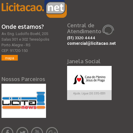
Central de
Onde estamos?
Atendimento
Av. Eng. Ludolfo Boehl, 205
(51)
3320 4444
Salas 301 e 302 Teresópolis
comercial@licitacao.net
Porto Alegre - RS
CEP: 91720-150
mapa
Janela Social
Nossos Parceiros