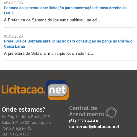
05/08/2026
Santana do Ipanema abre licitação para construção de nova creche do
FNDE
A Prefeitura de Santana do Ipanema publicou, na ed...
05/08/2026
Prefeitura de Sobrália abre licitação para construção de ponte no Córrego
Caixa Larga
A prefeitura de Sobrália, município localizado na ...
Central de
Onde estamos?
Atendimento
Av. Eng. Ludolfo Boehl, 205
(51)
3320 4444
Salas 301 e 302 Teresópolis
comercial@licitacao.net
Porto Alegre - RS
CEP: 91720-150