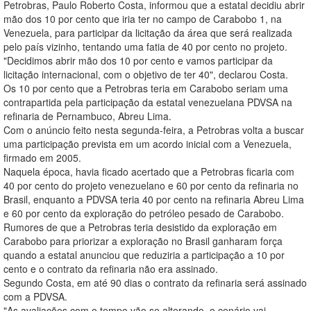
Petrobras, Paulo Roberto Costa, informou que a estatal decidiu abrir
mão dos 10 por cento que iria ter no campo de Carabobo 1, na
Venezuela, para participar da licitação da área que será realizada
pelo país vizinho, tentando uma fatia de 40 por cento no projeto.
"Decidimos abrir mão dos 10 por cento e vamos participar da
licitação internacional, com o objetivo de ter 40", declarou Costa.
Os 10 por cento que a Petrobras teria em Carabobo seriam uma
contrapartida pela participação da estatal venezuelana PDVSA na
refinaria de Pernambuco, Abreu Lima.
Com o anúncio feito nesta segunda-feira, a Petrobras volta a buscar
uma participação prevista em um acordo inicial com a Venezuela,
firmado em 2005.
Naquela época, havia ficado acertado que a Petrobras ficaria com
40 por cento do projeto venezuelano e 60 por cento da refinaria no
Brasil, enquanto a PDVSA teria 40 por cento na refinaria Abreu Lima
e 60 por cento da exploração do petróleo pesado de Carabobo.
Rumores de que a Petrobras teria desistido da exploração em
Carabobo para priorizar a exploração no Brasil ganharam força
quando a estatal anunciou que reduziria a participação a 10 por
cento e o contrato da refinaria não era assinado.
Segundo Costa, em até 90 dias o contrato da refinaria será assinado
com a PDVSA.
"As avaliações com o tempo vão se alterando, o cenário vai