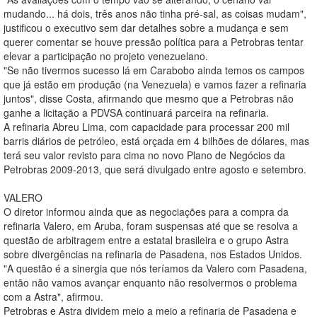
mudando... há dois, três anos não tinha pré-sal, as coisas mudam",
justificou o executivo sem dar detalhes sobre a mudança e sem
querer comentar se houve pressão política para a Petrobras tentar
elevar a participação no projeto venezuelano.
"Se não tivermos sucesso lá em Carabobo ainda temos os campos
que já estão em produção (na Venezuela) e vamos fazer a refinaria
juntos", disse Costa, afirmando que mesmo que a Petrobras não
ganhe a licitação a PDVSA continuará parceira na refinaria.
A refinaria Abreu Lima, com capacidade para processar 200 mil
barris diários de petróleo, está orçada em 4 bilhões de dólares, mas
terá seu valor revisto para cima no novo Plano de Negócios da
Petrobras 2009-2013, que será divulgado entre agosto e setembro.
VALERO
O diretor informou ainda que as negociações para a compra da
refinaria Valero, em Aruba, foram suspensas até que se resolva a
questão de arbitragem entre a estatal brasileira e o grupo Astra
sobre divergências na refinaria de Pasadena, nos Estados Unidos.
"A questão é a sinergia que nós teríamos da Valero com Pasadena,
então não vamos avançar enquanto não resolvermos o problema
com a Astra", afirmou.
Petrobras e Astra dividem meio a meio a refinaria de Pasadena e