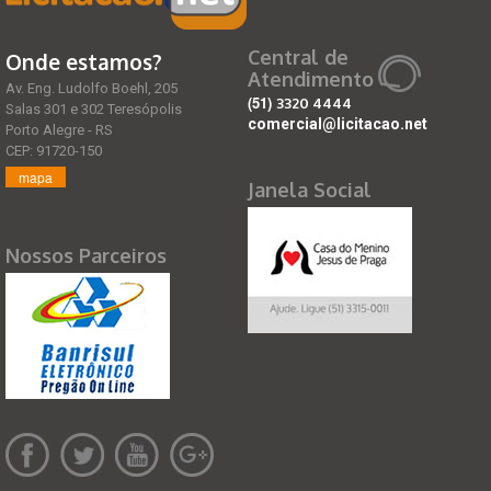
Central de
Onde estamos?
Atendimento
Av. Eng. Ludolfo Boehl, 205
(51)
3320 4444
Salas 301 e 302 Teresópolis
comercial@licitacao.net
Porto Alegre - RS
CEP: 91720-150
mapa
Janela Social
Nossos Parceiros