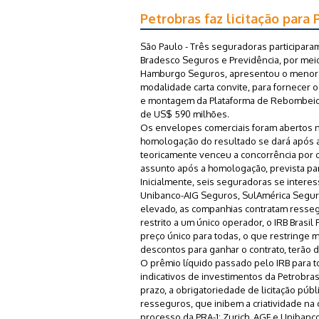
Petrobras faz licitação para 
São Paulo - Três seguradoras participara
Bradesco Seguros e Previdência, por me
Hamburgo Seguros, apresentou o menor pre
modalidade carta convite, para fornecer o
e montagem da Plataforma de Rebombeio 
de US$ 590 milhões.
Os envelopes comerciais foram abertos no
homologação do resultado se dará após a
teoricamente venceu a concorrência por 
assunto após a homologação, prevista pa
Inicialmente, seis seguradoras se interes
Unibanco-AIG Seguros, SulAmérica Seguros
elevado, as companhias contratam ressegu
restrito a um único operador, o IRB Brasil
preço único para todas, o que restringe
descontos para ganhar o contrato, terão d
O prêmio líquido passado pelo IRB para t
indicativos de investimentos da Petrobra
prazo, a obrigatoriedade de licitação púb
resseguros, que inibem a criatividade na
processo da PRA-1: Zurich, AGF e Unibanco