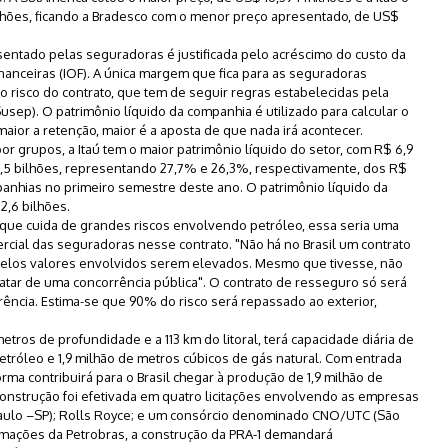
hões, ficando a Bradesco com o menor preço apresentado, de US$
esentado pelas seguradoras é justificada pelo acréscimo do custo da
anceiras (IOF). A única margem que fica para as seguradoras
o risco do contrato, que tem de seguir regras estabelecidas pela
sep). O patrimônio líquido da companhia é utilizado para calcular o
aior a retenção, maior é a aposta de que nada irá acontecer.
grupos, a Itaú tem o maior patrimônio líquido do setor, com R$ 6,9
6,5 bilhões, representando 27,7% e 26,3%, respectivamente, dos R$
anhias no primeiro semestre deste ano. O patrimônio líquido da
,6 bilhões.
 que cuida de grandes riscos envolvendo petróleo, essa seria uma
cial das seguradoras nesse contrato. "Não há no Brasil um contrato
pelos valores envolvidos serem elevados. Mesmo que tivesse, não
ratar de uma concorrência pública". O contrato de resseguro só será
ência. Estima-se que 90% do risco será repassado ao exterior,
etros de profundidade e a 113 km do litoral, terá capacidade diária de
petróleo e 1,9 milhão de metros cúbicos de gás natural. Com entrada
rma contribuirá para o Brasil chegar à produção de 1,9 milhão de
 construção foi efetivada em quatro licitações envolvendo as empresas
 Paulo –SP); Rolls Royce; e um consórcio denominado CNO/UTC (São
mações da Petrobras, a construção da PRA-1 demandará