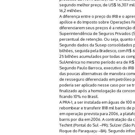
segundo melhor preço, de US$ 16,307 mil
16,2 milhões.
A diferença entre o preço do IRB e o apr
apólice e do Imposto sobre Operações Fin
diferenciarem seus preços é a retenção d
Superintendência de Seguros Privados (Su
percentual de retenção. Ou seja, quanto m
Segundo dados da Susep consolidados por 
bilhões, seguida pela Bradesco, com R$ 
25 bilhões acumulados por todas as comp
SulAmérica no mesmo período era de R$ 2
Segundo Paulo Barroca, executivo do IRB
das poucas alternativas de manobra comer
de resseguro diferenciado em petróleo 
poderia ser aplicado nesse caso por se t
finalizado após a homologação da concorr
ficando 10% no Brasil.
A PRA-1, a ser instalada em águas de 100 m
rebombear e transferir 818 mil barris de 
em operação prevista para 2006, a platafo
barris por dia em 2006. A contratação da
Techint (Pontal do Sul –PR); Sulzer (São
Roque do Paraquaçu –BA). Segundo infor