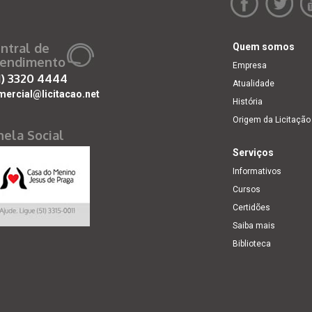
ntral de
Quem somos
endimento
Empresa
1)
3320 4444
Atualidade
mercial@licitacao.net
História
Origem da Licitação
nela Social
Serviços
Informativos
Cursos
Certidões
Saiba mais
Biblioteca