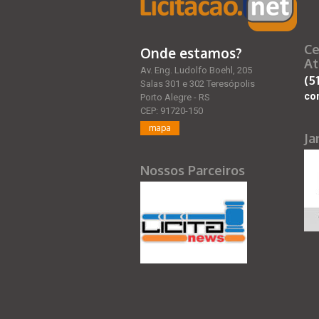
Ce
Onde estamos?
At
Av. Eng. Ludolfo Boehl, 205
(5
Salas 301 e 302 Teresópolis
co
Porto Alegre - RS
CEP: 91720-150
mapa
Ja
Nossos Parceiros