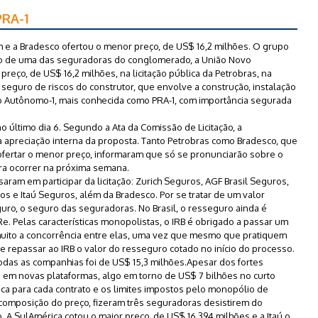
PRA-1
m e a Bradesco ofertou o menor preço, de US$ 16,2 milhões. O grupo
io de uma das seguradoras do conglomerado, a União Novo
ço, de US$ 16,2 milhões, na licitação pública da Petrobras, na
 seguro de riscos do construtor, que envolve a construção, instalação
Autônomo-1, mais conhecida como PRA-1, com importância segurada
 último dia 6. Segundo a Ata da Comissão de Licitação, a
 apreciação interna da proposta. Tanto Petrobras como Bradesco, que
ofertar o menor preço, informaram que só se pronunciarão sobre o
ra ocorrer na próxima semana.
saram em participar da licitação: Zurich Seguros, AGF Brasil Seguros,
 e Itaú Seguros, além da Bradesco. Por se tratar de um valor
ro, o seguro das seguradoras. No Brasil, o resseguro ainda é
 Re. Pelas características monopolistas, o IRB é obrigado a passar um
 muito a concorrência entre elas, uma vez que mesmo que pratiquem
e repassar ao IRB o valor do resseguro cotado no início do processo.
odas as companhias foi de US$ 15,3 milhões.Apesar dos fortes
s em novas plataformas, algo em torno de US$ 7 bilhões no curto
lica para cada contrato e os limites impostos pelo monopólio de
 composição do preço, fizeram três seguradoras desistirem do
. A SulAmérica cotou o maior preço, de US$ 16,394 milhões e a Itaú o