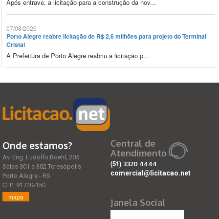
Após entrave, a licitação para a construção da nov...
07/08/2026
Porto Alegre reabre licitação de R$ 2,6 milhões para projeto do Terminal
Cristal
A Prefeitura de Porto Alegre reabriu a licitação p...
Central de
Onde estamos?
Atendimento
Av. Eng. Ludolfo Boehl, 205
(51)
3320 4444
Salas 301 e 302 Teresópolis
comercial@licitacao.net
Porto Alegre - RS
CEP: 91720-150
mapa
Janela Social