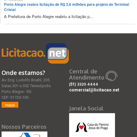
Porto Alegre reabre licitação de R$ 2,6 milhões para projeto do Terminal
Cristal
A Prefeitura de Porto Alegre reabriu a licitação p...
Central de
Onde estamos?
Atendimento
Av. Eng. Ludolfo Boehl, 205
(51)
3320 4444
Salas 301 e 302 Teresópolis
comercial@licitacao.net
Porto Alegre - RS
CEP: 91720-150
mapa
Janela Social
Nossos Parceiros