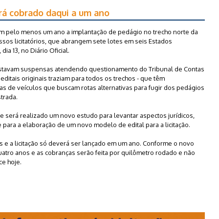
erá cobrado daqui a um ano
m pelo menos um ano a implantação de pedágio no trecho norte da
ssos licitatórios, que abrangem sete lotes em seis Estados
dia 13, no Diário Oficial.
 estavam suspensas atendendo questionamento do Tribunal de Contas
ditais originais traziam para todos os trechos - que têm
xas de veículos que buscam rotas alternativas para fugir dos pedágios
trada.
e será realizado um novo estudo para levantar aspectos jurídicos,
 para a elaboração de um novo modelo de edital para a licitação.
s e a licitação só deverá ser lançado em um ano. Conforme o novo
quatro anos e as cobranças serão feita por quilômetro rodado e não
ce hoje.