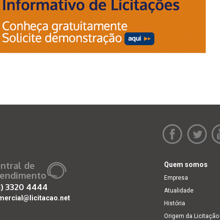
ntral de
Quem somos
endimento
Empresa
1)
3320 4444
Atualidade
mercial@licitacao.net
História
Origem da Licitação