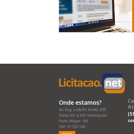
Ce
Onde estamos?
At
Av. Eng. Ludolfo Boehl, 205
(5
Salas 301 e 302 Teresópolis
co
Porto Alegre - RS
CEP: 91720-150
mapa