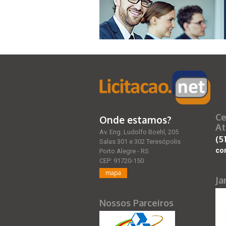
Ce
Onde estamos?
At
Av. Eng. Ludolfo Boehl, 205
(5
Salas 301 e 302 Teresópolis
co
Porto Alegre - RS
CEP: 91720-150
mapa
Ja
Nossos Parceiros