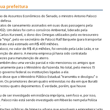
sua prefeitura
 de Assuntos Econômicos do Senado, o ministro Antonio Palocci
 defesa.
ntratos de saneamento assinados em suas duas passagens pela
2002). Um deles foi com o consórcio Ambiental, liderado pela
Carlos Kurzweil, o dono dos Omegas utilizados pelo ex-tesoureiro
 "Veja", pelo ex-secretário de Palocci Ralf Barquete (para transportar
ntrato está estimado em R$ 400 milhões.
locci, no valor de R$ 41,6 milhões, foi vencido pela Leão Leão, e se
tenção de aterro. A mesma empresa já havia sido contratada
vezes para manutenção de aterro.
i também deu uma versão parcial e não mencionou os amigos que
ariamente para o Ministério da Fazenda. No total, pelo menos 15
o governo federal ou instituições ligadas a ele.
 disse que o Ministério Público Estadual "transmitiu e divulgou" o
im. Os promotores deram quatro entrevistas no dia em que Buratti
prestou quatro depoimentos. É verdade, porém, que houve
de ser investigado em instância imprópria, sem foco e, por isso,
 Palocci não está sendo investigado em Ribeirão nem pela Polícia
.
icitações públicas de limpeza urbana que envolvem a empreiteira Leão