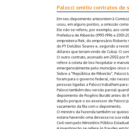
Palocci omitiu contratos de 
Em seu depoimento anteontem à Comissão
usou, em alguns pontos, a omissão como
Ele não se referiu, por exemplo, aos co
Prefeitura de Ribeirão (1993-1996 e 2001-
empreiteira Rek, do empresário Roberto 
do PT Delúbio Soares e, segundo a revista
dólares que teriam vindo de Cuba). O co
O outro contrato, assinado em 2002 por Pa
refere à coleta de lixo hospitalar e manu
emergencialmente pelo município cinco 
Sobre a "República de Ribeirão", Palocc
foram para o governo federal, não necess
pessoas ligadas a Palocci trabalham para 
Palocci também deu versão parcial quando
depoimento de Rogério Buratti antes do f
depôs porque o ex-assessor de Palocci 
vazamento da fita com o depoimento.
O ministro da Fazenda também se queixou 
estaria havendo uma devassa na sua vida.
Civil nem pelo Ministério Público Estadual
A investigação se refere às fraudes em l