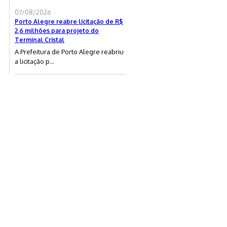
07/08/2026
Porto Alegre reabre licitação de R$
2,6 milhões para projeto do
Terminal Cristal
A Prefeitura de Porto Alegre reabriu
a licitação p...