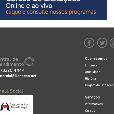
ntral de
Quem somos
endimento
Empresa
1)
3320 4444
Atualidade
mercial@licitacao.net
História
Origem da Licitação
nela Social
Serviços
Informativos
Cursos