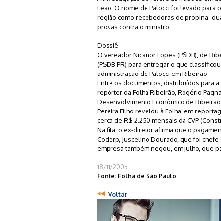
Leão. O nome de Palocci foi levado para o
região como recebedoras de propina -du
provas contra o ministro.
Dossiê
O vereador Nicanor Lopes (PSDB), de Rib
(PSDB-PR) para entregar o que classific
administração de Palocci em Ribeirão.
Entre os documentos, distribuídos para a
repórter da Folha Ribeirão, Rogério Pagn
Desenvolvimento Econômico de Ribeirão 
Pereira Filho revelou à Folha, em report
cerca de R$ 2.250 mensais da CVP (Constr
Na fita, o ex-diretor afirma que o pagam
Coderp, Juscelino Dourado, que foi chefe
empresa também negou, em julho, que pag
18/11/2005
Fonte: Folha de São Paulo
Voltar