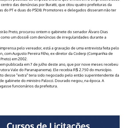
 centro das denúncias por Buratti, que citou quatro prefeituras da
as do PT e duas do PSDB. Promotores e delegados disseram não ter
eirão Preto, procurou ontem o gabinete do senador Álvaro Dias
ou como um dossiê com denúncias de irregularidades durante a
 imprensa pelo vereador, está a gravação de uma entrevista feita pelo
an, com Augusto Pereira Filho, ex-diretor da Coderp (Companhia de
Preto) em 2002.
agem publicada em 7 de julho deste ano, que por nove meses recebeu
utora Vale do Paranapanema). Ele recebia R$ 2.750 do município.
ento desse "extra" teria sido negociado pelo então superintendente da
 de gabinete do ministro Palocci. Dourado negou, na época. A
asse funcionários da prefeitura.