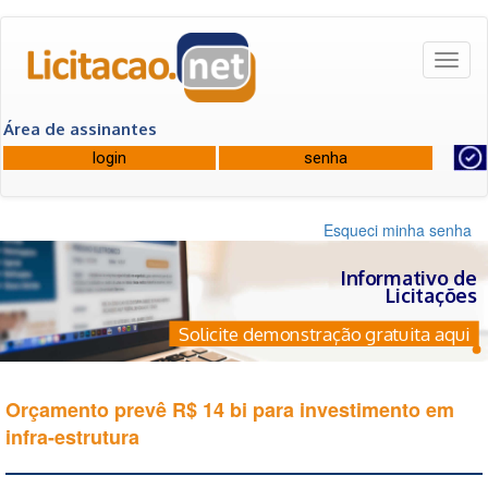
Toggl
naviga
Área de assinantes
Esqueci minha senha
Informativo de
Licitações
Solicite demonstração gratuita aqui
Orçamento prevê R$ 14 bi para investimento em
infra-estrutura