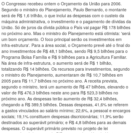
O Congresso recebeu ontem o Orçamento da União para 2006.
Segundo o ministro do Planejamento, Paulo Bernardo, o montante
será de R$ 1,6 trilhão, o que inclui as despesas com o custeio da
máquina administrativa, o investimento e o pagamento de dívidas da
União. Só de juros da dívida pública o País vai pagar R$ 178 bilhões
no próximo ano. Mas o ministro do Planejamento está otimista: 'será
um bom orçamento. O foco principal serão os investimentos em
infra-estrutura'. Para a área social, o Orçamento prevê até o final do
ano investimentos de R$ 48,1 bilhões, sendo R$ 9,5 bilhões para o
Programa Bolsa Família e R$ 9 bilhões para a Agricultura Familiar.
Na área de infra-estrutura, o aumento será de R$ 1 bilhão,
totalizando R$ 14 bilhões. Os recursos para investimentos, segundo
o ministro do Planejamento, aumentaram de R$ 10,7 bilhões em
2005 para R$ 11,7 bilhões no próximo ano. A receita prevista,
segundo o ministro, terá um aumento de R$ 47 bilhões, elevando o
valor de R$ 476,3 bilhões neste ano para R$ 523,3 bilhões no
próximo ano. As despesas terão aumento de R$ 32,4 bilhões,
chegando a R$ 389,5 bilhões. Dessas despesas, 41,6% se referem
a gastos vinculados ao salário mínimo; 22,6%, a pessoal e encargos
sociais; 19,1% constituem despesas discricionárias; 11,9% serão
destinados ao superávit primário; e R$ 4,8 bilhões para as demais
despesas. O superávit primário previsto no projeto de lei