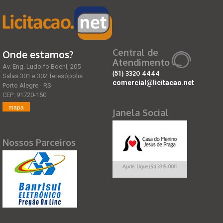
Central de
Onde estamos?
Atendimento
Av. Eng. Ludolfo Boehl, 205
(51)
3320 4444
Salas 301 e 302 Teresópolis
comercial@licitacao.net
Porto Alegre - RS
CEP: 91720-150
mapa
Janela Social
Nossos Parceiros