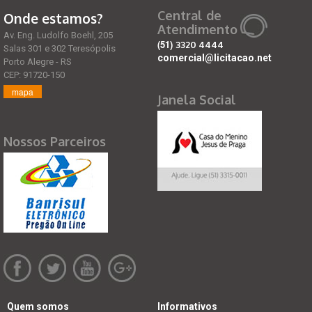
Central de
Onde estamos?
Atendimento
Av. Eng. Ludolfo Boehl, 205
(51)
3320 4444
Salas 301 e 302 Teresópolis
comercial@licitacao.net
Porto Alegre - RS
CEP: 91720-150
mapa
Janela Social
Nossos Parceiros
Quem somos
Informativos