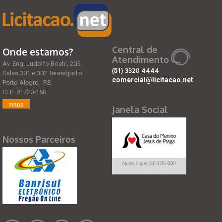
Central de
Onde estamos?
Atendimento
Av. Eng. Ludolfo Boehl, 205
(51)
3320 4444
Salas 301 e 302 Teresópolis
comercial@licitacao.net
Porto Alegre - RS
CEP: 91720-150
mapa
Janela Social
Nossos Parceiros