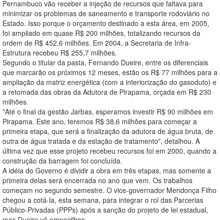
Pernambuco vão receber a injeção de recursos que faltava para
minimizar os problemas de saneamento e transporte rodoviário no
Estado. Isso porque o orçamento destinado a esta área, em 2005,
foi ampliado em quase R$ 200 milhões, totalizando recursos da
ordem de R$ 452,6 milhões. Em 2004, a Secretaria de Infra-
Estrutura recebeu R$ 255,7 milhões.
Segundo o titular da pasta, Fernando Dueire, entre os diferenciais
que marcarão os próximos 12 meses, estão os R$ 77 milhões para a
ampliação da matriz energética (com a interiorização do gasoduto) e
a retomada das obras da Adutora de Pirapama, orçada em R$ 230
milhões.
"Até o final da gestão Jarbas, esperamos investir R$ 90 milhões em
Pirapama. Este ano, teremos R$ 38,6 milhões para começar a
primeira etapa, que será a finalização da adutora de água bruta, de
outra de água tratada e da estação de tratamento", detalhou. A
última vez que esse projeto recebeu recursos foi em 2000, quando a
construção da barragem foi concluída.
A idéia do Governo é dividir a obra em três etapas, mas somente a
primeira delas será encerrada no ano que vem. Os trabalhos
começam no segundo semestre. O vice-governador Mendonça Filho
chegou a cotá-la, esta semana, para integrar o rol das Parcerias
Público-Privadas (PPPs) após a sanção do projeto de lei estadual,
mas Dueire vê empecilhos.