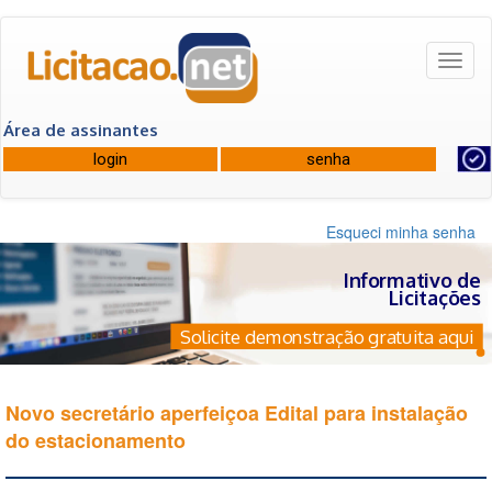
Toggl
naviga
Área de assinantes
Esqueci minha senha
Informativo de
Licitações
Solicite demonstração gratuita aqui
Novo secretário aperfeiçoa Edital para instalação
do estacionamento