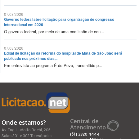
07/08/2026
Governo federal abre licitação para organização de congresso
internacional em 2026
O governo federal, por meio de uma comissão de con...
07/08/2026
Edital de licitação da reforma do hospital de Mata de São João será
publicado nos próximos dias,..
Em entrevista ao programa É do Povo, transmitido p...
Central de
Onde estamos?
Atendimento
Av. Eng. Ludolfo Boehl, 205
(51)
3320 4444
Salas 301 e 302 Teresópolis