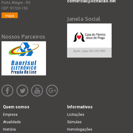
comercial@licitacao.net
Porto Alegre - RS
CEP: 91720-150
mapa
Janela Social
Nossos Parceiros
Quem somos
Informativos
Empresa
Licitações
Atualidade
Súmulas
História
Homologações