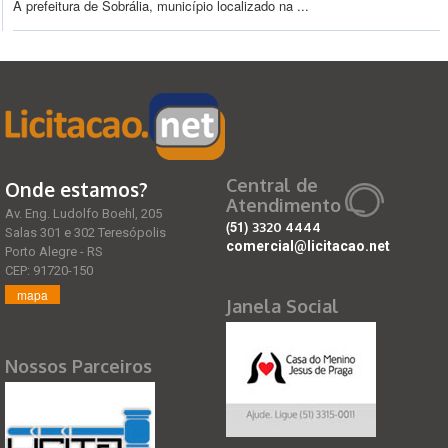
A prefeitura de Sobrália, município localizado na ...
Central de
Onde estamos?
Atendimento
Av. Eng. Ludolfo Boehl, 205
(51)
3320 4444
Salas 301 e 302 Teresópolis
comercial@licitacao.net
Porto Alegre - RS
CEP: 91720-150
mapa
Janela Social
Nossos Parceiros