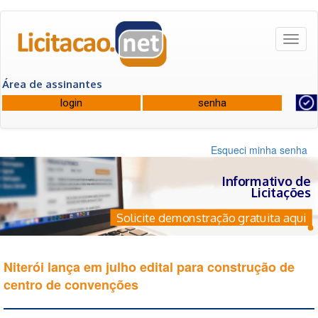
Toggl
naviga
Área de assinantes
Esqueci minha senha
Informativo de
Licitações
Solicite demonstração gratuita aqui
Niterói lança em julho edital para construção de
centro de convenções