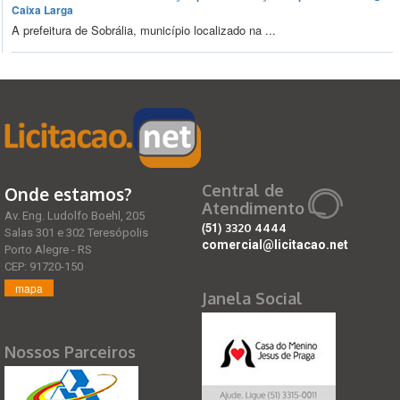
Caixa Larga
A prefeitura de Sobrália, município localizado na ...
Central de
Onde estamos?
Atendimento
Av. Eng. Ludolfo Boehl, 205
(51)
3320 4444
Salas 301 e 302 Teresópolis
comercial@licitacao.net
Porto Alegre - RS
CEP: 91720-150
mapa
Janela Social
Nossos Parceiros