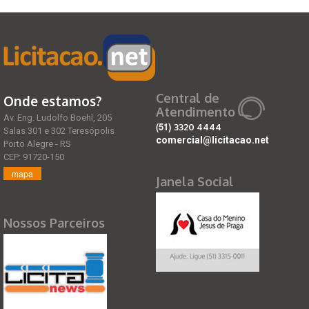
Central de
Onde estamos?
Atendimento
Av. Eng. Ludolfo Boehl, 205
(51)
3320 4444
Salas 301 e 302 Teresópolis
comercial@licitacao.net
Porto Alegre - RS
CEP: 91720-150
mapa
Janela Social
Nossos Parceiros