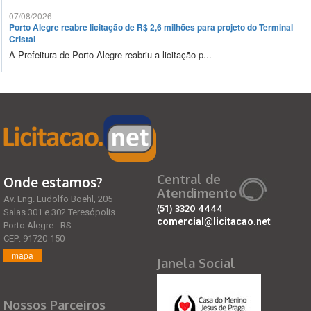
07/08/2026
Porto Alegre reabre licitação de R$ 2,6 milhões para projeto do Terminal
Cristal
A Prefeitura de Porto Alegre reabriu a licitação p...
Central de
Onde estamos?
Atendimento
Av. Eng. Ludolfo Boehl, 205
(51)
3320 4444
Salas 301 e 302 Teresópolis
comercial@licitacao.net
Porto Alegre - RS
CEP: 91720-150
mapa
Janela Social
Nossos Parceiros