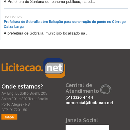
A Prefeitura de Santana do Ipanema publicou, na ed...
05/08/2026
Prefeitura de Sobrália abre licitação para construção de ponte no Córrego
Caixa Larga
A prefeitura de Sobrália, município localizado na ...
Central de
Onde estamos?
Atendimento
Av. Eng. Ludolfo Boehl, 205
(51)
3320 4444
Salas 301 e 302 Teresópolis
comercial@licitacao.net
Porto Alegre - RS
CEP: 91720-150
mapa
Janela Social