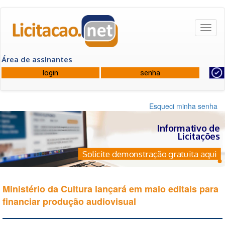
Toggl
naviga
Área de assinantes
Esqueci minha senha
Informativo de
Licitações
Solicite demonstração gratuita aqui
Ministério da Cultura lançará em maio editais para
financiar produção audiovisual