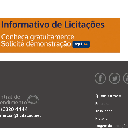
ntral de
Quem somos
endimento
Empresa
1)
3320 4444
Atualidade
mercial@licitacao.net
História
Origem da Licitação