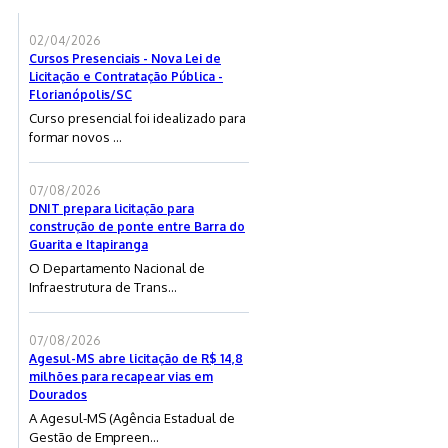
02/04/2026
Cursos Presenciais - Nova Lei de
Licitação e Contratação Pública -
Florianópolis/SC
Curso presencial foi idealizado para
formar novos ...
07/08/2026
DNIT prepara licitação para
construção de ponte entre Barra do
Guarita e Itapiranga
O Departamento Nacional de
Infraestrutura de Trans...
07/08/2026
Agesul-MS abre licitação de R$ 14,8
milhões para recapear vias em
Dourados
A Agesul-MS (Agência Estadual de
Gestão de Empreen...