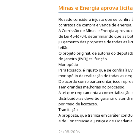
Minas e Energia aprova licit
Rosado considera injusto que se confira 
contratos de compra e venda de energia.
A Comissão de Minas e Energia aprovou o
de Lei 4546/04, determinando que as bols
julgamento das propostas de todas as lici
leilão.
O projeto original, de autoria do deputad
de Janeiro (BVRJ) tal função.
Monopólio
Para Rosado, é injusto que se confira à BVR
monopólio da realização de todas as nego
De acordo com o parlamentar, isso repre
sem grandes melhorias no processo.
A lei que regulamenta a comercialização 
distribuidoras deverão garantir o atendi
por meio de licictação.
Tramitação
A proposta, que tramita em caráter conclu
e de Constituição e Justiça e de Cidadania
25/08/2005