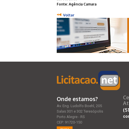
Fonte: Agência Camara
Voltar
Ce
Onde estamos?
At
Av. Eng. Ludolfo Boehl, 205
(5
Salas 301 e 302 Teresópolis
co
Porto Alegre - RS
CEP: 91720-150