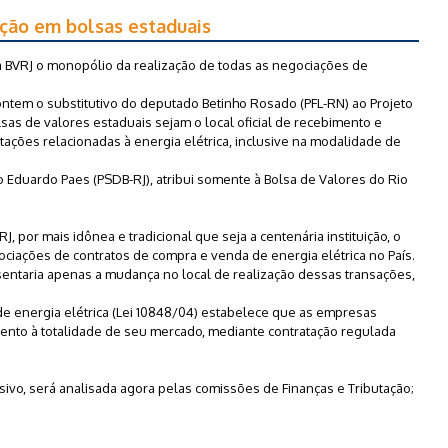
ação em bolsas estaduais
à BVRJ o monopólio da realização de todas as negociações de
ntem o substitutivo do deputado Betinho Rosado (PFL-RN) ao Projeto
as de valores estaduais sejam o local oficial de recebimento e
tações relacionadas à energia elétrica, inclusive na modalidade de
o Eduardo Paes (PSDB-RJ), atribui somente à Bolsa de Valores do Rio
J, por mais idônea e tradicional que seja a centenária instituição, o
ciações de contratos de compra e venda de energia elétrica no País.
sentaria apenas a mudança no local de realização dessas transações,
de energia elétrica (Lei 10848/04) estabelece que as empresas
mento à totalidade de seu mercado, mediante contratação regulada
sivo, será analisada agora pelas comissões de Finanças e Tributação;
.